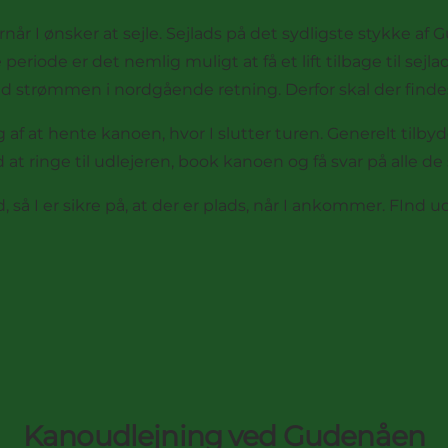
rnår I ønsker at sejle. Sejlads på det sydligste stykke af Gu
enne periode er det nemlig muligt at få et lift tilbage til
 strømmen i nordgående retning. Derfor skal der findes t
 af at hente kanoen, hvor I slutter turen. Generelt tilbyde
 at ringe til udlejeren, book kanoen og få svar på alle 
så I er sikre på, at der er plads, når I ankommer. FInd 
Kanoudlejning ved Gudenåen