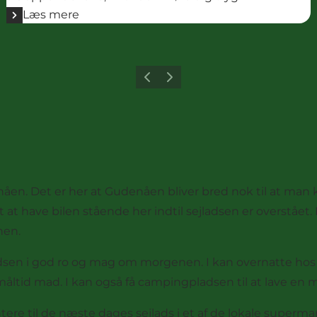
Læs mere
Forrige
Næste
enåen. Det er her at Gudenåen bliver bred nok til at man k
at have bilen stående her indtil sejladsen er overstået. B
nen
.
sen i god ro og mag om morgenen. I kan overnatte hos Tør
 måltid mad. I kan også få campingpladsen til at lave en 
antere til de næste dages sejlads i et af de lokale supe