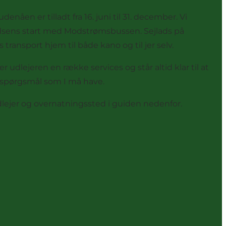
denåen er tilladt fra 16. juni til 31. december. Vi
 sejladsens start med Modstrømsbussen. Sejlads på
ransport hjem til både kano og til jer selv.
r udlejeren en række services og står altid klar til at
de spørgsmål som I må have.
udlejer og overnatningssted i guiden nedenfor.