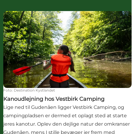
Kanoudlejning hos Vestbirk Camping
Foto
:
Destination Kystlandet
Kanoudlejning hos Vestbirk Camping
Lige ned til Gudenåen ligger Vestbirk Camping, og
campingpladsen er dermed et oplagt sted at starte
jeres kanotur. Oplev den dejlige natur der omkranser
Gudenåen, mens I stille bevæger jer frem med