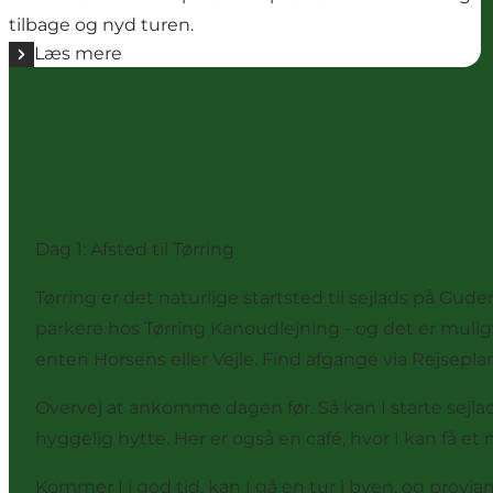
tilbage og nyd turen.
Læs mere
Dag 1: Afsted til Tørring
Tørring er det naturlige startsted til sejlads på Gud
parkere hos Tørring Kanoudlejning - og det er muligt 
enten Horsens eller Vejle. Find afgange via
Rejsepla
Overvej at ankomme dagen før. Så kan I starte sejlad
hyggelig hytte. Her er også en café, hvor I kan få et
Kommer I i god tid, kan I gå en tur i byen, og provi