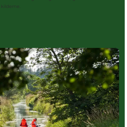
 kilderne.
denåens fordør