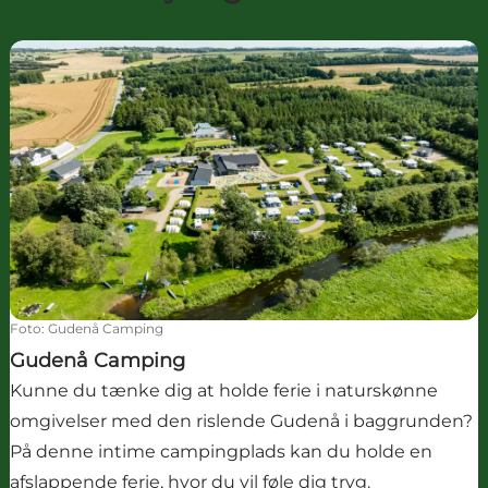
Gudenå Camping
Foto
:
Gudenå Camping
Gudenå Camping
Kunne du tænke dig at holde ferie i naturskønne
omgivelser med den rislende Gudenå i baggrunden?
På denne intime campingplads kan du holde en
afslappende ferie, hvor du vil føle dig tryg.