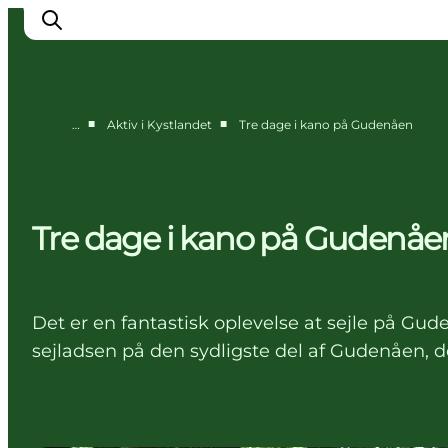
■
■
…
Aktiv i Kystlandet
Tre dage i kano på Gudenåen
Det sker
Byer
Oplevelser
Tre dage i kano på Gudenåe
Overnatning
Køb billet
Det er en fantastisk oplevelse at sejle på Gude
sejladsen på den sydligste del af Gudenåen, 