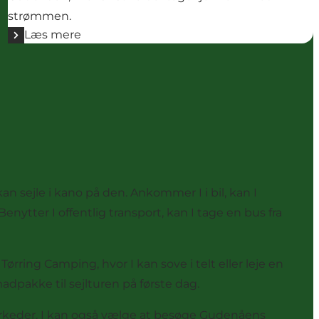
strømmen.
Læs mere
an sejle i kano på den. Ankommer I i bil, kan I
enytter I offentlig transport, kan I tage en bus fra
ring Camping, hvor I kan sove i telt eller leje en
madpakke til sejlturen på første dag.
rmarkeder. I kan også vælge at besøge Gudenåens