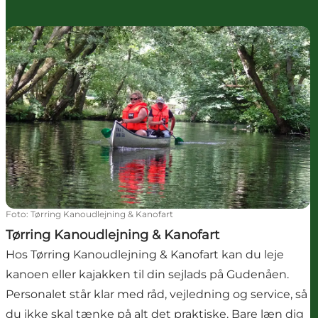
Tørring Kanoudlejning & Kanofart
Foto
:
Tørring Kanoudlejning & Kanofart
Tørring Kanoudlejning & Kanofart
Hos Tørring Kanoudlejning & Kanofart kan du leje
kanoen eller kajakken til din sejlads på Gudenåen.
Personalet står klar med råd, vejledning og service, så
du ikke skal tænke på alt det praktiske. Bare læn dig