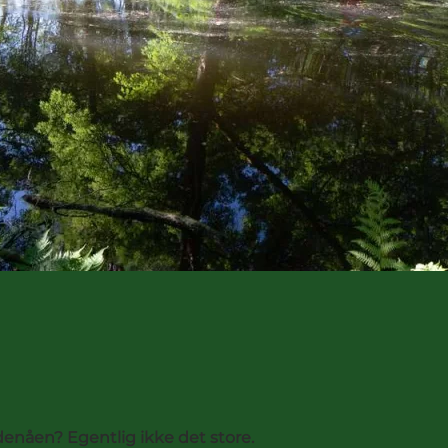
denåen? Egentlig ikke det store.