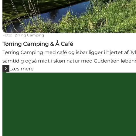
Foto
:
Tørring Camping
Tørring Camping & Å Café
Tørring Camping med café og isbar ligger i hjertet af Jy
samtidig også midt i skøn natur med Gudenåen løbend
Læs mere