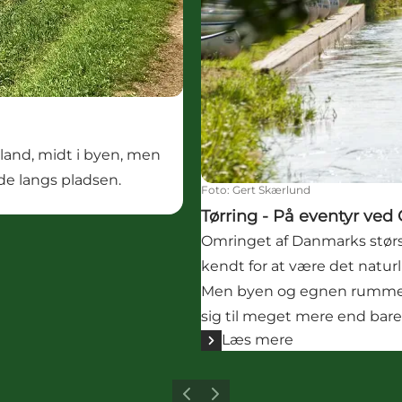
lland, midt i byen, men
e langs pladsen.
Foto
:
Gert Skærlund
Tørring - På eventyr ved
Omringet af Danmarks størs
kendt for at være det natur
Men byen og egnen rummer
sig til meget mere end bare
Læs mere
Forrige
Næste