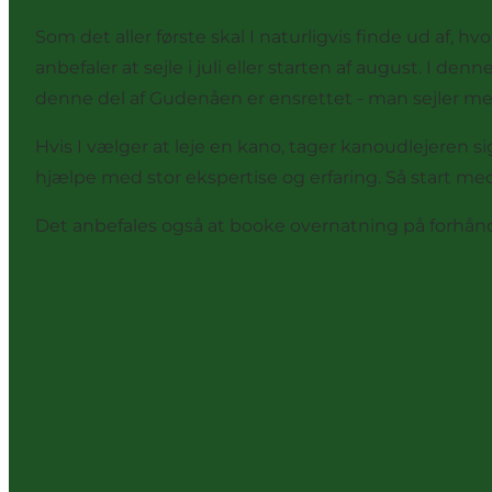
Som det aller første skal I naturligvis finde ud af, hvo
anbefaler at sejle i juli eller starten af august. I d
denne del af Gudenåen er ensrettet - man sejler med
Hvis I vælger at leje en kano, tager kanoudlejeren sig
hjælpe med stor ekspertise og erfaring. Så start med
Det anbefales også at booke overnatning på forhånd, 