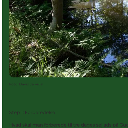
Foto
:
David Jervidal
Step 1: Forberedelse
Hvad skal man forberede til tre dages sejlads på Gu