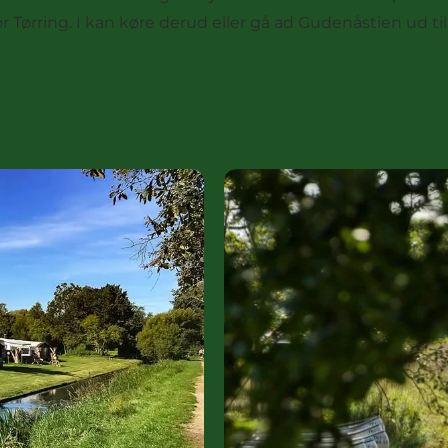
or Tørring. I kan køre derud eller gå ad Gudenåstien ud til
Tørring - På eventyr ved Gu