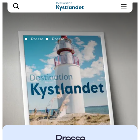
■
■
Presse
Presse
Vision og strategi
Projekter og udvikling
Nyheder
For partnere
Bliv partner
Kontakt
Presse