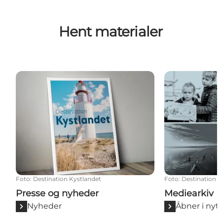
Hent materialer
Presse og nyheder
Mediearkiv
Foto
:
Destination Kystlandet
Foto
:
Destination 
Presse og nyheder
Mediearkiv
Nyheder
Åbner i nyt