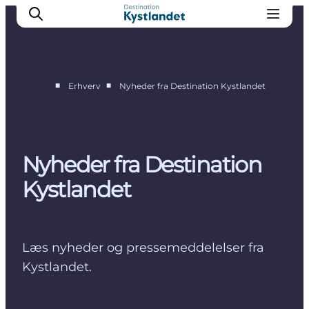
■
■
Erhverv
Nyheder fra Destination Kystlandet
Vision og strategi
Projekter og udvikling
Nyheder
Nyheder fra Destination
For partnere
Kystlandet
Bliv partner
Kontakt
Læs nyheder og pressemeddelelser fra
Kystlandet.