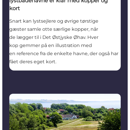
lystbådehavne er klar med kopper og
kort
Snart kan lystsejlere og øvrige tørstige
gæster samle otte særlige kopper, når
de lægger til i Det Østjyske Øhav. Hver
kop gemmer på en illustration med
en reference fra de enkelte havne, der også har
fået deres eget kort.
Tunø kåret til Årets Ø 2024/2025