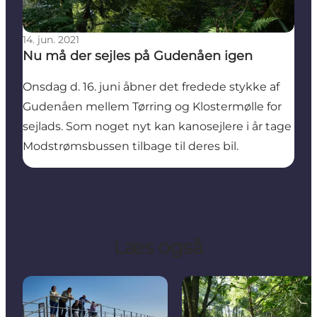
14. jun. 2021
Nu må der sejles på Gudenåen igen
Onsdag d. 16. juni åbner det fredede stykke af
Gudenåen mellem Tørring og Klostermølle for
sejlads. Som noget nyt kan kanosejlere i år tage
Modstrømsbussen tilbage til deres bil.
Læs også