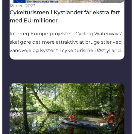
18. dec. 2023
Cykelturismen i Kystlandet får ekstra fart
med EU-millioner
Interreg Europe-projektet ”Cycling Waterways”
skal gøre det mere attraktivt at bruge stier ved
vandveje og kyster til cykelturisme i Østjylland.
Nu må der sejles på Gudenåen igen