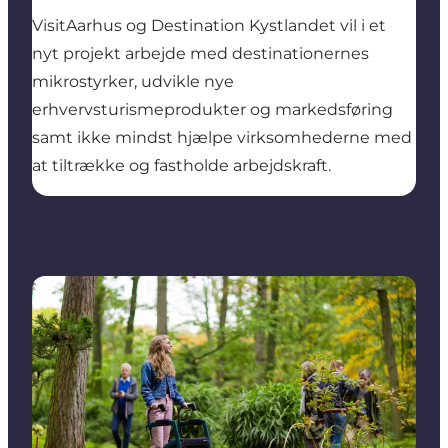
VisitAarhus og Destination Kystlandet vil i et
nyt projekt arbejde med destinationernes
mikrostyrker, udvikle nye
erhvervsturismeprodukter og markedsføring
samt ikke mindst hjælpe virksomhederne med
at tiltrække og fastholde arbejdskraft.
Turisme for alle er god forretning: Ny rapport afslør