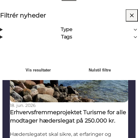
Vis filtre
Filtrér nyheder
12
Resultater
Nyeste
Sortér efter
:
Type
Tags
Erhvervsfremmeprojektet Turisme for alle modtager
Vis resultater
Nulstil filtre
18. jun. 2026
Erhvervsfremmeprojektet Turisme for alle
modtager hæderslegat på 250.000 kr.
Hæderslegatet skal sikre, at erfaringer og