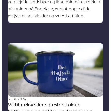
velplejede landsbyer og ikke mindst et mekka
af kaniner på Endelave, er blot nogle af de
østjyske indtryk, der nævnes i artiklen.
Vil tiltrække flere gæster: Lokale lystbådehavne er
3. jul. 2024
Vil tiltrække flere gæster: Lokale