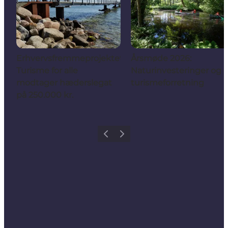
Erhvervsfremmeprojektet
Årsmøde 2026:
Turisme for alle
Naturinvesteringer og
modtager hæderslegat
turismeforretning
på 250.000 kr.
Forrige
Næste
Share your holiday with us