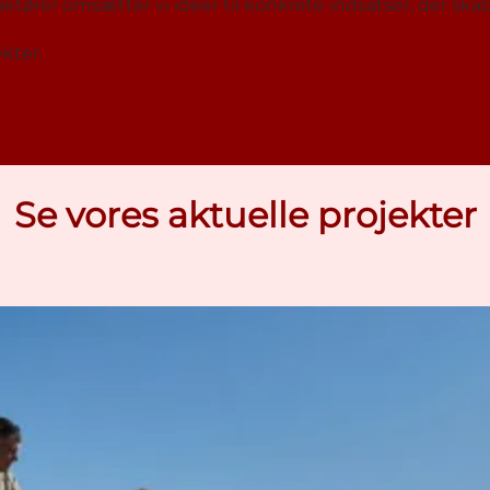
r omsætter vi idéer til konkrete indsatser, der skaber
kter.
Se vores aktuelle projekter