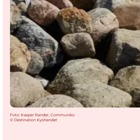
Foto
:
Kasper Rander, Communiko
©
Destination Kystlandet