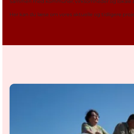
Sammen med kommuner, virksomheder og lokale aktøre
Her kan du læse om vores aktuelle og tidligere proje