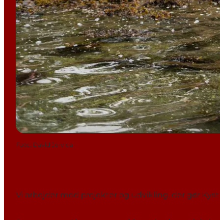
Foto
:
David Jervidal
Vi arbejder med projekter og udvikling, der gør Kyst