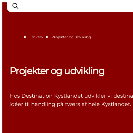
■
■
Erhverv
Projekter og udvikling
Vision og strategi
Projekter og udvikling
Nyheder
Projekter og udvikling
For partnere
Bliv partner
Kontakt
Hos Destination Kystlandet udvikler vi desti
idéer til handling på tværs af hele Kystlandet.