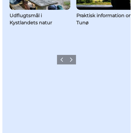
Udflugtsmål i
Praktisk information o
Kystlandets natur
Tunø
Forrige
Næste
Share your holiday with us