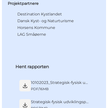
Projektpartnere
Destination Kystlandet
Dansk Kyst- og Naturturisme
Horsens Kommune
LAG Småøerne
Hent rapporten
10102023_Strategisk-fysisk udviklingsplan for Endelave161023_0.pdf
PDF
/
16MB
Strategisk-fysisk udviklingsplan for Endelave_maj 2023_kort fortalt.pdf