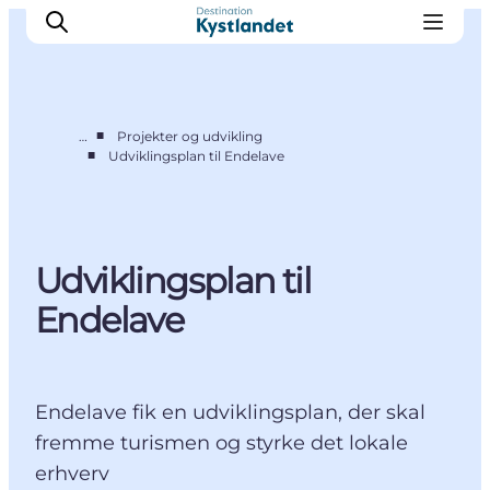
■
…
Projekter og udvikling
■
Udviklingsplan til Endelave
Vision og strategi
Projekter og udvikling
Nyheder
Udviklingsplan til
For partnere
Bliv partner
Endelave
Kontakt
Endelave fik en udviklingsplan, der skal
fremme turismen og styrke det lokale
erhverv