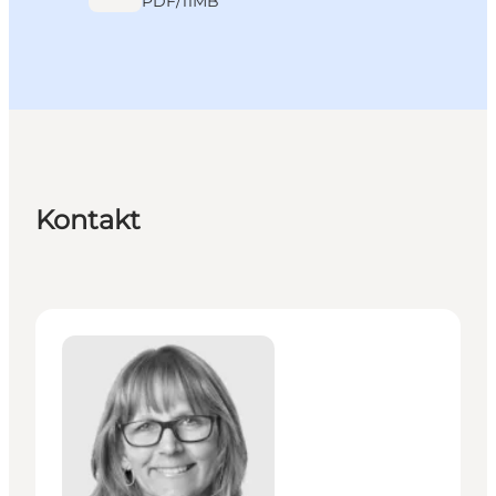
PDF
/
11MB
Kontakt
Trine Bundgaard Have - Organisation og projekter