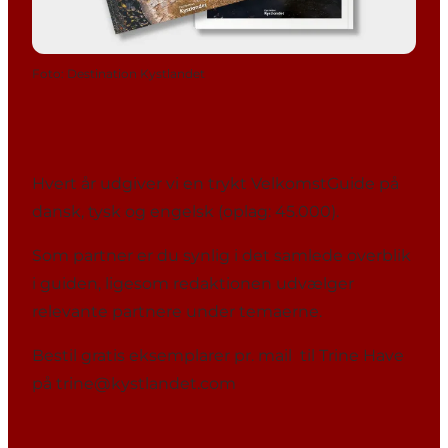
Foto
:
Destination Kystlandet
Hvert år udgiver vi en trykt VelkomstGuide på
dansk, tysk og engelsk (oplag: 45.000).
Som partner er du synlig i det samlede overblik
i guiden, ligesom redaktionen udvælger
relevante partnere under temaerne.
Bestil gratis eksemplarer pr. mail til Trine Have
på
trine@kystlandet.co
m