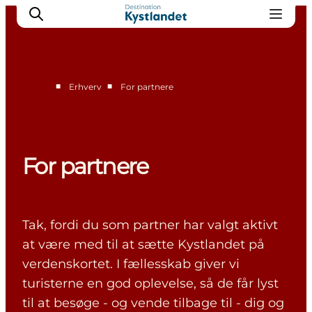
■
■
Erhverv
For partnere
Vision og strategi
Projekter og udvikling
Nyheder
For partnere
For partnere
Bliv partner
Kontakt
Tak, fordi du som partner har valgt aktivt
at være med til at sætte Kystlandet på
verdenskortet. I fællesskab giver vi
turisterne en god oplevelse, så de får lyst
til at besøge - og vende tilbage til - dig og