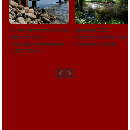
Erhvervsfremmeprojektet
Årsmøde 2026:
Turisme for alle
Naturinvesteringer og
modtager hæderslegat
turismeforretning
på 250.000 kr.
Forrige
Næste
Share your holiday with us