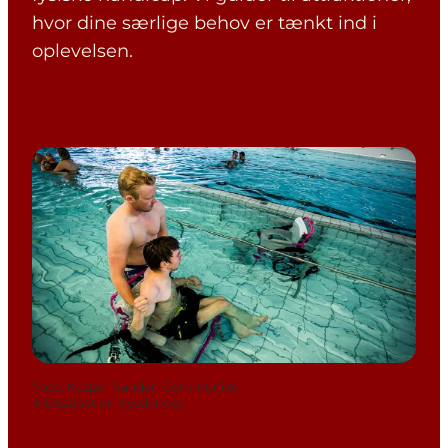
hvor dine særlige behov er tænkt ind i
oplevelsen.
Foto
:
Kasper Rander, Communiko
©
Destination Kystlandet