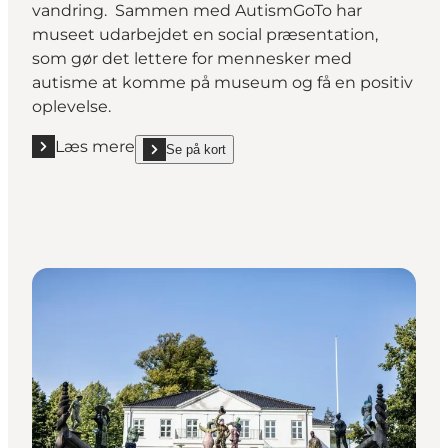
vandring. Sammen med AutismGoTo har
museet udarbejdet en
social præsentation
,
som gør det lettere for mennesker med
autisme at komme på museum og få en positiv
oplevelse.
Læs mere
Se på kort
Læs mere "Fængselsmuseet"
show Fængselsmuseet on_map