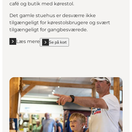
café og butik med kørestol.
Det gamle stuehus er desværre ikke
tilgængeligt for kørestolsbrugere og svært
tilgængeligt for gangbesværede.
Læs mere
Se på kort
Læs mere "Odder Museum"
show Odder Museum on_map