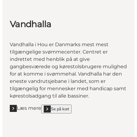
Vandhalla
Vandhalla i Hou er Danmarks mest
mest
tilgængelige svømmecenter.
Centret er
indrettet med henblik på at give
gangbesværede og kørestolsbrugere mulighed
for at komme i svømmehal. Vandhalla har den
eneste vandrutsjebane i landet, som er
tilgængelig for mennesker med handicap samt
kørestolsadgang til alle bassiner.
Læs mere
Se på kort
Læs mere "Vandhalla"
show Vandhalla on_map