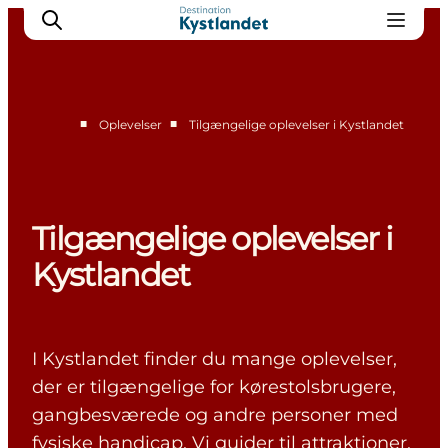
■
■
Oplevelser
Tilgængelige oplevelser i Kystlandet
Det sker
Byer
Oplevelser
Tilgængelige oplevelser i
Overnatning
Kystlandet
Køb billet
I Kystlandet finder du mange oplevelser,
der er tilgængelige for kørestolsbrugere,
gangbesværede og andre personer med
fysiske handicap. Vi guider til attraktioner,