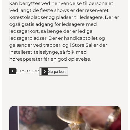
kan benyttes ved henvendelse til personalet.
Ved langt de fleste shows er der reserveret
kørestolspladser og pladser til ledsagere. Der er
også gratis adgang for ledsagere med
ledsagerkort, så længe der er ledige
ledsagerpladser. Der er handicaptoilet og
gelænder ved trapper, og i Store Sal er der
installeret teleslynge, så folk med
høreapparater får en god oplevelse.
Læs mere
Se på kort
Læs mere "Horsens Ny Teater"
show Horsens Ny Teater on_map