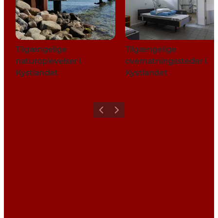
Tilgængelige
Tilgængelige
naturoplevelser i
overnatningssteder i
Kystlandet
Kystlandet
Forrige
Næste
Share your holiday with us