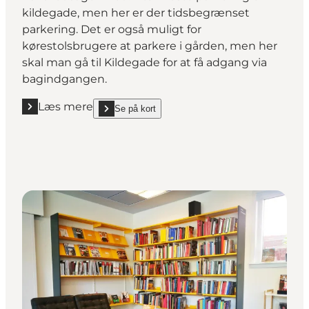
kildegade, men her er der tidsbegrænset
parkering. Det er også muligt for
kørestolsbrugere at parkere i gården, men her
skal man gå til Kildegade for at få adgang via
bagindgangen.
Læs mere
Se på kort
Læs mere "Kulturstationen"
show Kulturstationen on_map