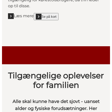
op til disse.
Læs mere
Se på kort
Læs mere "Juelsminde Havnemuseum"
show Juelsminde Havnemuseum on_map
Tilgængelige oplevelser
for familien
Alle skal kunne have det sjovt - uanset
alder og fysiske forudsætninger. Her