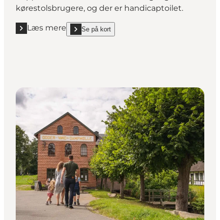
kørestolsbrugere, og der er handicaptoilet.
Læs mere
Se på kort
Læs mere "Industrimuseet"
show Industrimuseet on_map