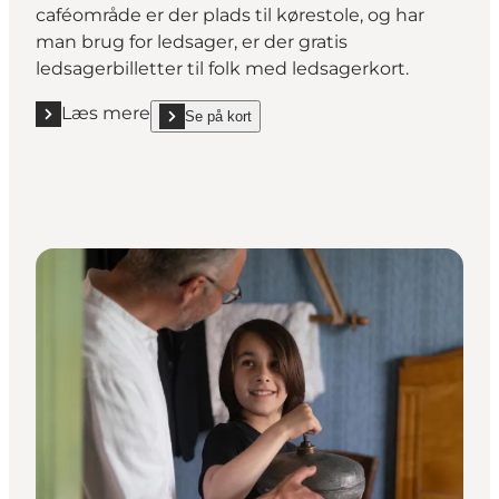
caféområde er der plads til kørestole, og har
man brug for ledsager, er der gratis
ledsagerbilletter til folk med ledsagerkort.
Læs mere
Se på kort
Læs mere "Horsens Kunstmuseum"
show Horsens Kunstmuseum on_map