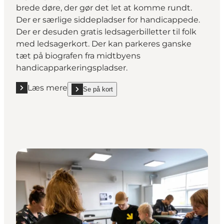
brede døre, der gør det let at komme rundt.
Der er særlige siddepladser for handicappede.
Der er desuden gratis ledsagerbilletter til folk
med ledsagerkort. Der kan parkeres ganske
tæt på biografen fra midtbyens
handicapparkeringspladser.
Læs mere
Se på kort
Læs mere "Biffen Odder"
show Biffen Odder on_map