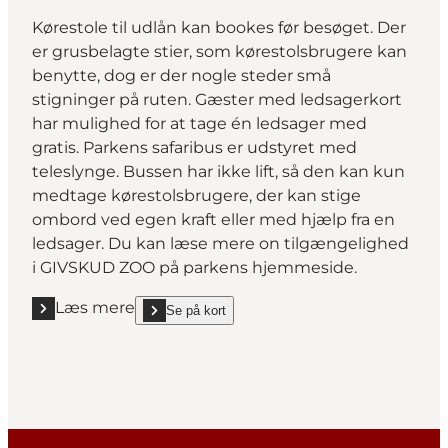
Kørestole til udlån kan bookes før besøget. Der
er grusbelagte stier, som kørestolsbrugere kan
benytte, dog er der nogle steder små
stigninger på ruten. Gæster med ledsagerkort
har mulighed for at tage én ledsager med
gratis. Parkens safaribus er udstyret med
teleslynge. Bussen har ikke lift, så den kan kun
medtage kørestolsbrugere, der kan stige
ombord ved egen kraft eller med hjælp fra en
ledsager. Du kan læse mere on tilgængelighed
i GIVSKUD ZOO på
parkens hjemmeside.
Læs mere
Se på kort
Læs mere "GIVSKUD ZOO ZOOTOPIA"
show GIVSKUD ZOO ZOOTOPIA on_map