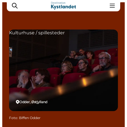
Kulturhuse / spillesteder
Det sker
Byer
Oplevelser
Overnatning
Køb billet
Odder, Østjylland
Foto
:
Biffen Odder