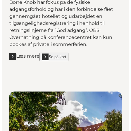
Borre Knob har fokus på de fysiske
adgangsforhold og har i den forbindelse fået
gennemgået hotellet og udarbejdet en
tilgængelighedsregistrering i henhold til
retningslinjerne fra ”God adgang”. OBS:
Overnatning på konferencecentret kan kun
bookes af private i sommerferien.
Læs mere
Se på kort
Læs mere "Borre Knob Hotel"
show Borre Knob Hotel on_map