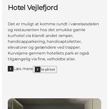
Hotel Vejlefjord
Det er muligt at komme rundt i værelsesdelen
og restauranten hos det smukke gamle
kurhotel via blandt andet ramper,
handicapparkering, handicaptoiletter,
elevatorer og gelændere ved trapper.
Kurvejene gennem hotellets park er også
tilgængelig via fine, velholdte stier.
Læs mere
Se på kort
Læs mere "Hotel Vejlefjord"
show Hotel Vejlefjord on_map