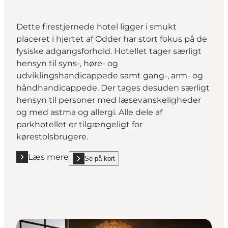
Dette firestjernede hotel ligger i smukt
placeret i hjertet af Odder har stort fokus på de
fysiske adgangsforhold. Hotellet tager særligt
hensyn til syns-, høre- og
udviklingshandicappede samt gang-, arm- og
håndhandicappede. Der tages desuden særligt
hensyn til personer med læsevanskeligheder
og med astma og allergi. Alle dele af
parkhotellet er tilgængeligt for
kørestolsbrugere.
Læs mere
Se på kort
Læs mere "Montra Odder Parkhotel"
show Montra Odder Parkhotel on_map