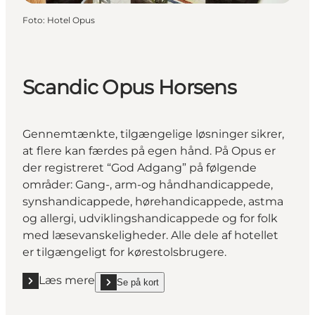
Foto
:
Hotel Opus
Scandic Opus Horsens
Gennemtænkte, tilgængelige løsninger sikrer,
at flere kan færdes på egen hånd. På Opus er
der registreret “God Adgang” på følgende
områder: Gang-, arm-og håndhandicappede,
synshandicappede, hørehandicappede, astma
og allergi, udviklingshandicappede og for folk
med læsevanskeligheder. Alle dele af hotellet
er tilgængeligt for kørestolsbrugere.
Læs mere
Se på kort
Læs mere "Scandic Opus Horsens"
show Scandic Opus Horsens on_map