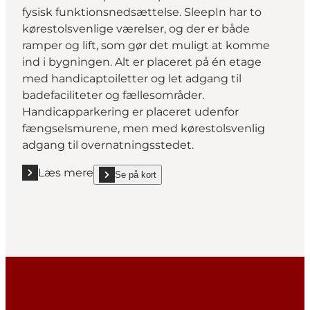
fysisk funktionsnedsættelse. SleepIn har to
kørestolsvenlige værelser, og der er både
ramper og lift, som gør det muligt at komme
ind i bygningen. Alt er placeret på én etage
med handicaptoiletter og let adgang til
badefaciliteter og fællesområder.
Handicapparkering er placeret udenfor
fængselsmurene, men med kørestolsvenlig
adgang til overnatningsstedet.
Læs mere
Se på kort
Læs mere "SleepIn FÆNGSLET"
show SleepIn FÆNGSLET on_map