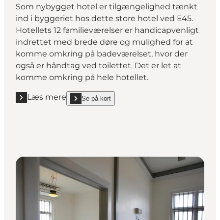
Som nybygget hotel er tilgængelighed tænkt
ind i byggeriet hos dette store hotel ved E45.
Hotellets 12 familieværelser er handicapvenligt
indrettet med brede døre og mulighed for at
komme omkring på badeværelset, hvor der
også er håndtag ved toilettet. Det er let at
komme omkring på hele hotellet.
Læs mere
Se på kort
Læs mere "Four Points Flex by Sheraton Horsens"
show Four Points Flex by Sheraton Horsens on_map