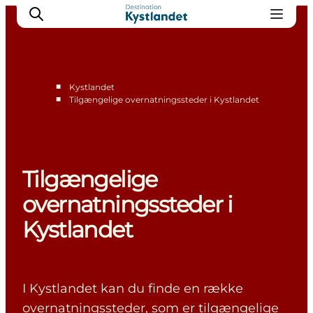
■
Kystlandet
■
Tilgængelige overnatningssteder i Kystlandet
Det sker
Byer
Oplevelser
Tilgængelige
Overnatning
Køb billet
overnatningssteder i
Kystlandet
I Kystlandet kan du finde en række
overnatningssteder, som er tilgængelige