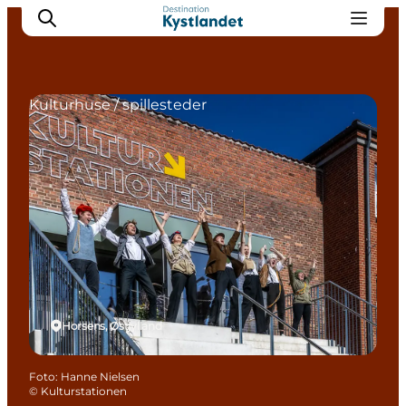
Kulturhuse / spillesteder
Det sker
Byer
Oplevelser
Overnatning
Køb billet
Horsens, Østjylland
Foto
:
Hanne Nielsen
©
Kulturstationen