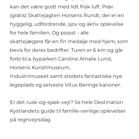
kan det være godt med lidt frisk luft. Prøv
(gratis)
Skattejagten Horsens Rundt
, der er en
hyggelig, udfordrende, sjov og aktiv oplevelse
for hele familien. Og psssst - alle
skattejægere får en fin medalje med hjem, som
bevis for deres bedrifter. Turen er 6 km og går
forbi bl.a.
byparken Caroline Amalie Lund
,
Horsens Kunstmuseum
,
Industrimuseet
samt stedets
fantastiske nye
legeplads
og selveste
Vitus Berings kanoner
.
Er det rusk-og-sjask-vejr? Se hele Destination
Kystlandets guide til
familie-venlige oplevelser
på regnvejrsdag
.