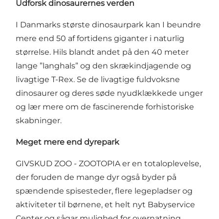
Udforsk dinosaurernes verden
I Danmarks største
dinosaurpark
kan I beundre
mere end 50 af fortidens giganter i naturlig
størrelse. Hils blandt andet på den 40 meter
lange ”langhals” og den skrækindjagende og
livagtige T-Rex. Se de livagtige fuldvoksne
dinosaurer og deres søde nyudklækkede unger
og lær mere om de fascinerende forhistoriske
skabninger.
Meget mere end dyrepark
GIVSKUD ZOO - ZOOTOPIA er en totaloplevelse,
der foruden de mange dyr også byder på
spændende spisesteder
, flere legepladser og
aktiviteter til børnene, et helt nyt Babyservice
Center og sågar mulighed for
overnatning.