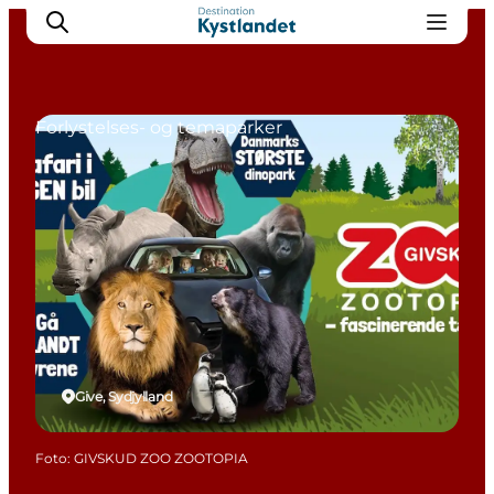
Forlystelses- og temaparker
Det sker
Byer
Oplevelser
Overnatning
Køb billet
Give, Sydjylland
Foto
:
GIVSKUD ZOO ZOOTOPIA