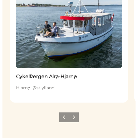
Cykelfærgen Alrø-Hjarnø
Hjarnø, Østjylland
Forrige
Næste