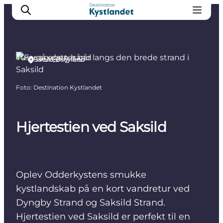
Ture på egen hånd
Saksild, Østjylland
Det sker
Foto
:
Destination Kystlandet
Byer
Oplevelser
Hjertestien ved Saksild
Overnatning
Køb billet
Oplev Odderkystens smukke
kystlandskab på en kort vandretur ved
Dyngby Strand og Saksild Strand.
Hjertestien ved Saksild er perfekt til en