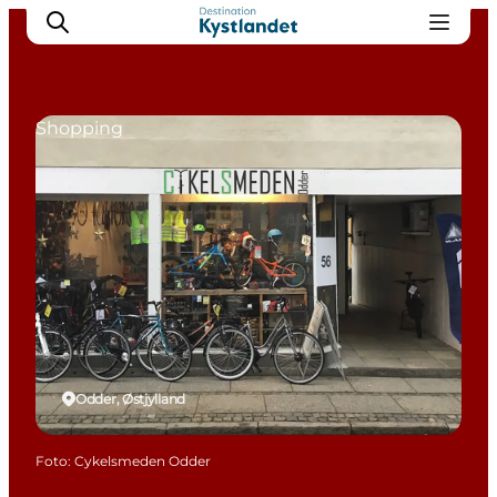
Shopping
Det sker
Byer
Oplevelser
Overnatning
Køb billet
Odder, Østjylland
Foto
:
Cykelsmeden Odder