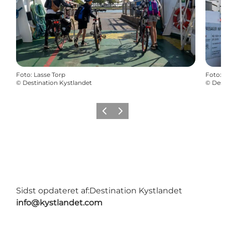
Foto
:
Lasse Torp
Foto
:
©
Destination Kystlandet
©
Dest
Forrige
Næste
Sidst opdateret af:
Destination Kystlandet
info@kystlandet.com