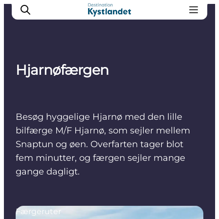
Hjarnøfærgen
Det sker
Byer
Oplevelser
Besøg hyggelige Hjarnø med den lille
Overnatning
bilfærge M/F Hjarnø, som sejler mellem
Køb billet
Snaptun og øen. Overfarten tager blot
fem minutter, og færgen sejler mange
gange dagligt.
Færgeruter