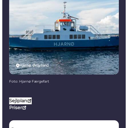
Hjarnø, Østjylland
Foto
:
Hjarnø Færgefart
Sejlplan
Priser