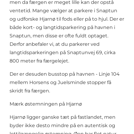
men da færgen er meget lille kan der opstå
ventetid. Mange vælger at parkere i Snaptun
og udforske Hjarnø til fods eller på to hjul. Der er
både kort- og langtidsparkering på havnen i
Snaptun, men disse er ofte fuldt optaget.
Derfor anbefaler vi, at du parkerer ved
langtidsparkeringen på Snaptunvej 69, cirka
800 meter fra færgelejet.
Der er desuden busstop på havnen - Linje 104
mellem Horsens og Juelsminde stopper få
skridt fra færgen.
Mærk østemningen på Hjarnø
Hjarnø ligger ganske tæt på fastlandet, men
byder ikke desto mindre på en autentisk og
lettilgængelig østemning. Øen har flot natur,