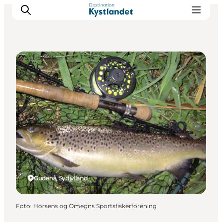
Lystfiskeri
Det sker
Byer
Oplevelser
Overnatning
Køb billet
Gudenå, Sydjylland
Foto
:
Horsens og Omegns Sportsfiskerforening