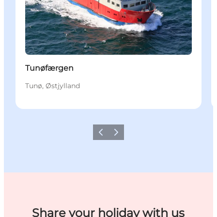
Tunøfærgen
Tunø, Østjylland
Forrige
Næste
Share your holiday with us