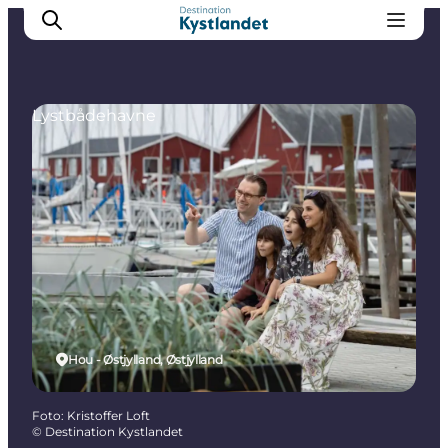
Lystbådehavne
Det sker
Byer
Oplevelser
Overnatning
Køb billet
Hou - Østjylland, Østjylland
Foto
:
Kristoffer Loft
©
Destination Kystlandet