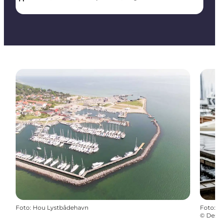
Foto
:
Hou Lystbådehavn
Foto
:
©
Dest