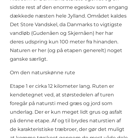
sidste rest af den enorme egeskov som engang
dækkede næsten hele Jylland. Området kaldes
Det Store Vandskel, da Danmarks to vigtigste
vandløb (Gudenåen og Skjernåen) her har
deres udspring kun 100 meter fra hinanden.
Naturen er her (og på etapen generelt) noget
ganske særligt.
Om den naturskønne rute
Etape 1 er cirka 12 kilometer lang. Ruten er
kendetegnet ved, at størstedelen af turen
foregår på natursti med græs og jord som
underlag. Der er kun meget lidt grus og asfalt
på denne etape. Af og til brydes naturstien af
de karakteristiske træbroer, der gør det muligt
at komme tørskoet gennem de mest våde dele