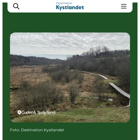
Ture på egen hånd
Det sker
Byer
Oplevelser
Overnatning
Køb billet
Gudenå, Sydjylland
Foto
:
Destination Kystlandet