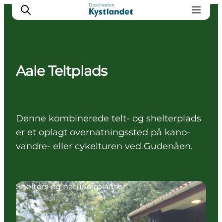
Aale Teltplads
Det sker
Byer
Oplevelser
Denne kombinerede telt- og shelterplads
Overnatning
er et oplagt overnatningssted på kano-
Køb billet
vandre- eller cykelturen ved Gudenåen.
Shelters og naturlejrpladser