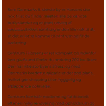
Som Danmarks 6. største by er Horsens stor
nok til at du finder næsten alle de kendte
butikskæder og et godt udvalg af
specialbutikker. Samtidig er den lille nok til at,
at det er let at komme til centrum og finde
parkering.
Centrum i Horsens er ret kompakt og indenfor
kort gåafstand finder du omkring 200 butikker.
Den har ikke storbyens stress, og med
Danmarks bredeste gågade er der god plads,
hvilket gør shopping til en hyggelig og
afslappende oplevelse.
Centrum fremstår moderne og funktionelt
efter en nylig renovering med opholdsrum og