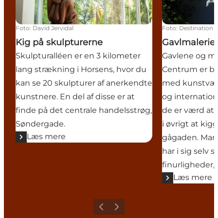
Foto
:
David Jervidal
Foto
:
Destination 
Kig på skulpturerne
Gavlmalerie
Skulpturalléen er en 3 kilometer
Gavlene og mu
lang strækning i Horsens, hvor du
Centrum er b
kan se 20 skulpturer af anerkendte
med kunstvær
kunstnere. En del af disse er at
og internation
finde på det centrale handelsstrøg,
de er værd at
Søndergade.
i øvrigt at kig
Læs mere
gågaden. Man
har i sig selv 
finurligheder, 
Læs mere
Forrige
Næste