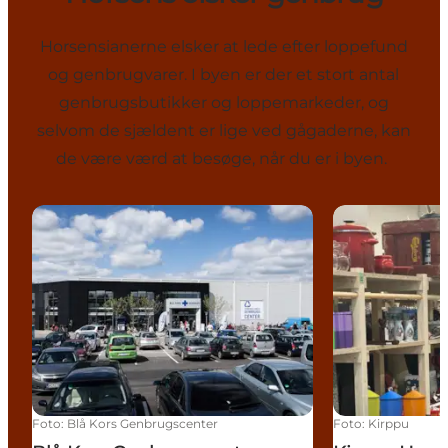
Horsensianerne elsker at lede efter loppefund
og genbrugvarer. I byen er der et stort antal
genbrugsbutikker og loppemarkeder, og
selvom de sjældent er lige ved gågaderne, kan
de være værd at besøge, når du er i byen.
Blå Kors Genbrugscenter Horsens
Kirppu Horse
Foto
:
Blå Kors Genbrugscenter
Foto
:
Kirppu