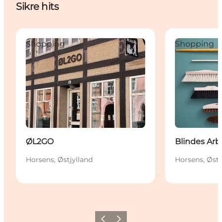
Sikre hits
ØL2GO
Blindes Arbej
Shopping
Shopping
ØL2GO
Blindes Arb
Horsens, Østjylland
Horsens, Østj
Forrige
Næste