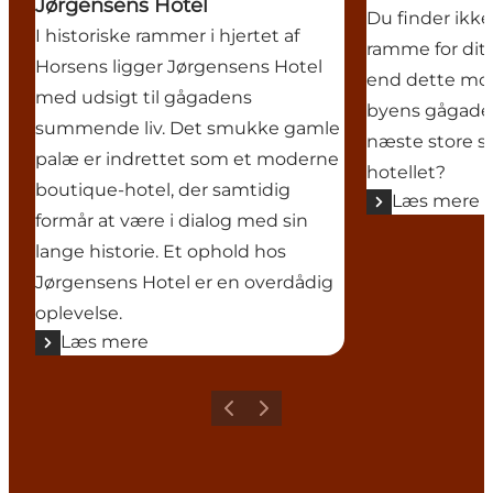
Jørgensens Hotel
Du finder ikke
I historiske rammer i hjertet af
ramme for dit
Horsens ligger Jørgensens Hotel
end dette mod
med udsigt til gågadens
byens gågade.
summende liv. Det smukke gamle
næste store s
palæ er indrettet som et moderne
hotellet?
boutique-hotel, der samtidig
Læs mere
formår at være i dialog med sin
lange historie. Et ophold hos
Jørgensens Hotel er en overdådig
oplevelse.
Læs mere
Forrige
Næste