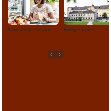
Spisesteder i Horsens
Besøg Horsens
Forrige
Næste
Share your holiday with us