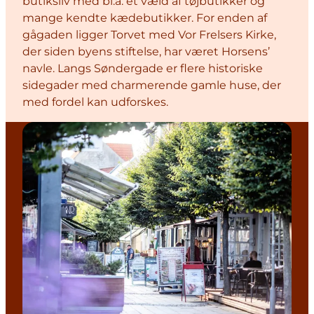
butiksliv med bl.a. et væld af tøjbutikker og
mange kendte kædebutikker. For enden af
gågaden ligger Torvet med Vor Frelsers Kirke,
der siden byens stiftelse, har været Horsens’
navle. Langs Søndergade er flere historiske
sidegader med charmerende gamle huse, der
med fordel kan udforskes.