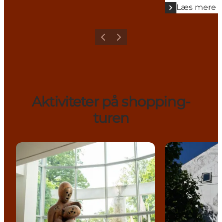
Læs mere
Forrige
Næste
Aktiviteter på shopping-
turen
Kig på skulpturerne
Gavlmalerier