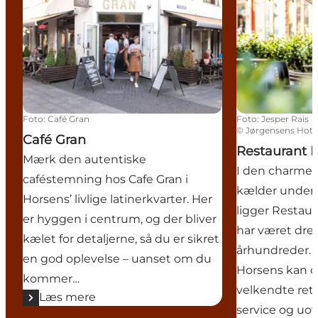
Foto
:
Café Gran
Foto
:
Jesper Rais
©
Jørgensens Hote
Café Gran
Restaurant 
Mærk den autentiske
I den charmer
caféstemning hos Cafe Gran i
kælder under 
Horsens’ livlige latinerkvarter. Her
ligger Restaur
er hyggen i centrum, og der bliver
har været drev
kælet for detaljerne, så du er sikret
århundreder. H
en god oplevelse – uanset om du
Horsens kan 
kommer…
velkendte ret
Læs mere
service og uo