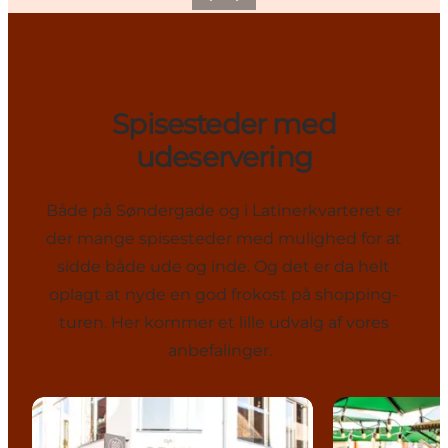
Spisesteder med
udeservering
Både på Søndergade og i Latinerkvarteret er
der mange spisesteder med mulighed for at
sidde både ude og inde. Og det er da helt
oplagt at nyde en god frokost på shopping-
turen. Her kommer et lille udvalg af vores
anbefalinger.
Café Gran
Restaurant Ey