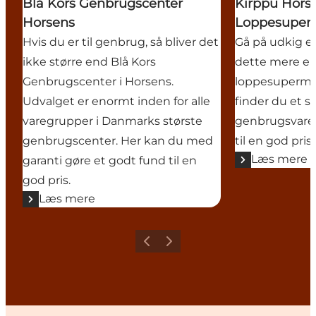
Blå Kors Genbrugscenter
Kirppu Hors
Horsens
Loppesuper
Hvis du er til genbrug, så bliver det
Gå på udkig ef
ikke større end Blå Kors
dette mere en
Genbrugscenter i Horsens.
loppesupermar
Udvalget er enormt inden for alle
finder du et st
varegrupper i Danmarks største
genbrugsvarer
genbrugscenter. Her kan du med
til en god pris.
Læs mere
garanti gøre et godt fund til en
god pris.
Læs mere
Forrige
Næste