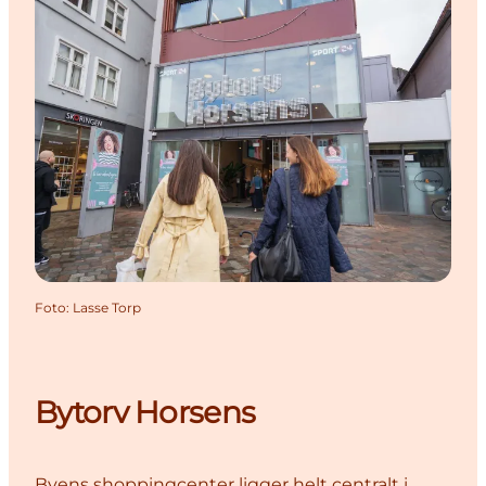
Foto
:
Lasse Torp
Bytorv Horsens
Byens shoppingcenter ligger helt centralt i