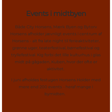
Events i midtbyen
Både City Horsens, Mærk Byen og Bytorv
Horsens afholder jævnligt events i centrum af
Horsens - alt fra late night til ferieaktiviteter,
grønne uger, teaterfestival, børnefestival og
tryllefestival. Kig forbi det lille kulturhus i glas
midt på gågaden, Kuben, hvor der ofte er
aktivitet.
I juni afholdes festugen Horsens Holder med
mere end 200 events - heraf mange i
bymidten.