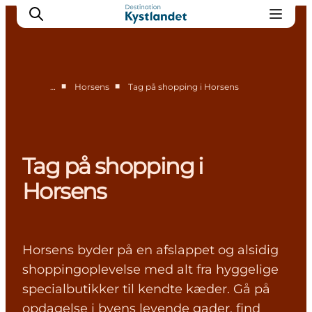
■
■
…
Horsens
Tag på shopping i Horsens
Overnatning i Horsens
Shopping i Horsens
Spisesteder i Horsens
Tag på shopping i
Oplevelser i Horsens
Horsens
Horsens byder på en afslappet og alsidig
shoppingoplevelse med alt fra hyggelige
specialbutikker til kendte kæder. Gå på
opdagelse i byens levende gader, find