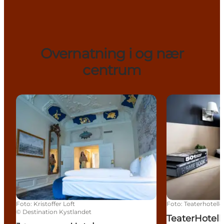
Overnatning i og nær
centrum
Jørgensens Hotel
TeaterHotellet
Foto
:
Kristoffer Loft
Foto
:
Teaterhotelle
©
Destination Kystlandet
TeaterHotell