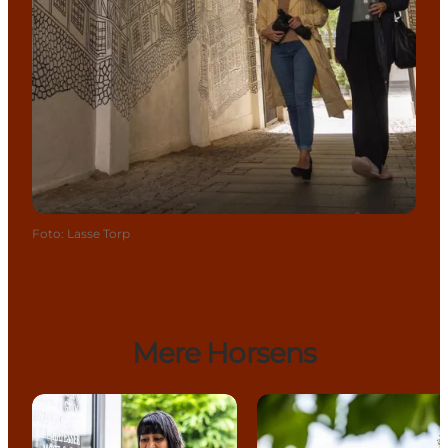
Foto
:
Lasse Torp
Mere Horsens