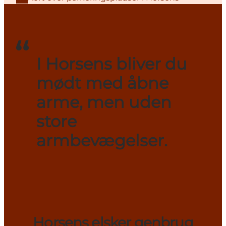
I Horsens bliver du
mødt med åbne
arme, men uden
store
armbevægelser.
Horsens elsker genbrug