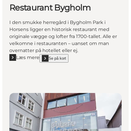
Restaurant Bygholm
I den smukke herregård i Bygholm Park i
Horsens ligger en historisk restaurant med
originale vægge og lofter fra 1700-tallet. Alle er
velkomne i restauranten – uanset om man
overnatter på hotellet eller ej.
Læs mere
Se på kort
Læs mere "Restaurant Bygholm"
show Restaurant Bygholm on_map