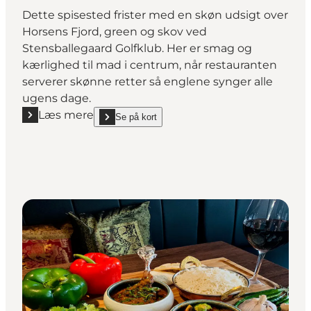
Dette spisested frister med en skøn udsigt over
Horsens Fjord, green og skov ved
Stensballegaard Golfklub. Her er smag og
kærlighed til mad i centrum, når restauranten
serverer skønne retter så englene synger alle
ugens dage.
Læs mere
Se på kort
Læs mere "Brasseriet Stensballegaard"
show Brasseriet Stensballegaard on_map