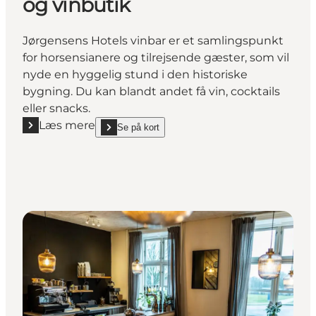
og vinbutik
Jørgensens Hotels vinbar er et samlingspunkt
for horsensianere og tilrejsende gæster, som vil
nyde en hyggelig stund i den historiske
bygning. Du kan blandt andet få vin, cocktails
eller snacks.
Læs mere
Se på kort
Læs mere "Jørgensens Hotel's vinbar og vinbutik"
show Jørgensens Hotel's vinbar og vinbutik on_map