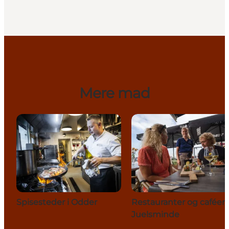
Mere mad
Spisesteder i Odder
Restauranter og caféer
Juelsminde