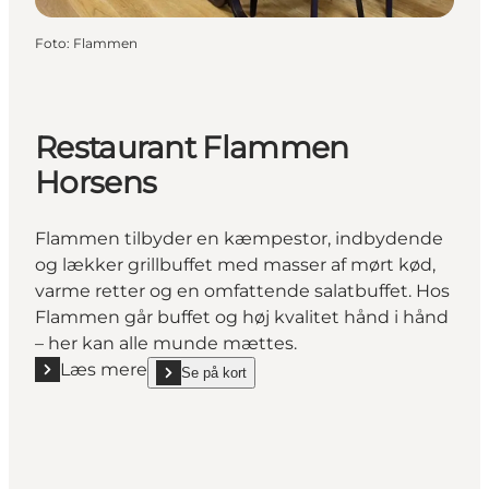
Foto
:
Flammen
Restaurant Flammen
Horsens
Flammen tilbyder en kæmpestor, indbydende
og lækker grillbuffet med masser af mørt kød,
varme retter og en omfattende salatbuffet. Hos
Flammen går buffet og høj kvalitet hånd i hånd
– her kan alle munde mættes.
Læs mere
Se på kort
Læs mere "Restaurant Flammen Horsens"
show Restaurant Flammen Horsens on_map