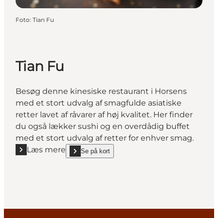
Foto
:
Tian Fu
Tian Fu
Besøg denne kinesiske restaurant i Horsens
med et stort udvalg af smagfulde asiatiske
retter lavet af råvarer af høj kvalitet. Her finder
du også lækker sushi og en overdådig buffet
med et stort udvalg af retter for enhver smag.
Læs mere
Se på kort
Læs mere "Tian Fu"
show Tian Fu on_map