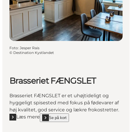
Foto
:
Jesper Rais
©
Destination Kystlandet
Brasseriet FÆNGSLET
Brasseriet FÆNGSLET er et uhøjtideligt og
hyggeligt spisested med fokus på fødevarer af
høj kvalitet, god service og lækre frokostretter.
Læs mere
Se på kort
Læs mere "Brasseriet FÆNGSLET"
show Brasseriet FÆNGSLET on_map