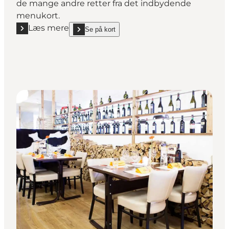
de mange andre retter fra det indbydende
menukort.
Læs mere
Se på kort
Læs mere "Restaurant Dollys"
show Restaurant Dollys on_map