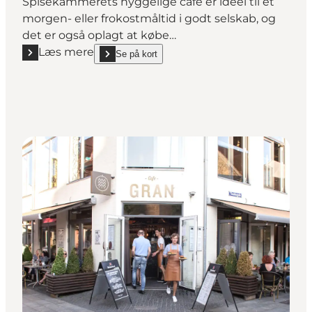
Spisekammerets hyggelige café er ideel til et
morgen- eller frokostmåltid i godt selskab, og
det er også oplagt at købe…
Læs mere
Se på kort
Læs mere "Spisekammeret"
show Spisekammeret on_map