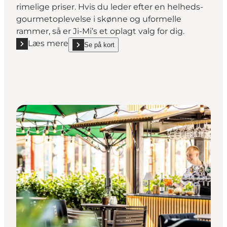
rimelige priser. Hvis du leder efter en helheds-
gourmetoplevelse i skønne og uformelle
rammer, så er Ji-Mi’s et oplagt valg for dig.
Læs mere
Se på kort
Læs mere "Ji-Mi's"
show Ji-Mi's on_map