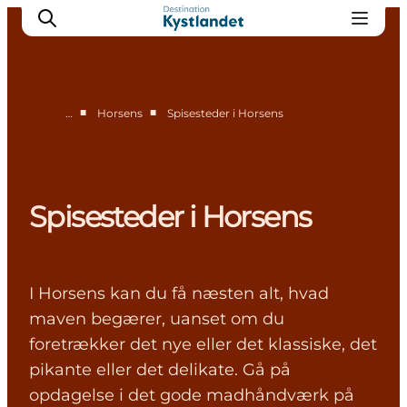
■
■
…
Horsens
Spisesteder i Horsens
Overnatning i Horsens
Shopping i Horsens
Spisesteder i Horsens
Spisesteder i Horsens
Oplevelser i Horsens
I Horsens kan du få næsten alt, hvad
maven begærer, uanset om du
foretrækker det nye eller det klassiske, det
pikante eller det delikate. Gå på
opdagelse i det gode madhåndværk på