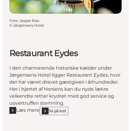
Foto
:
Jesper Rais
©
Jørgensens Hotel
Restaurant Eydes
I den charmerende historiske kælder under
Jørgensens Hotel ligger Restaurant Eydes, hvor
der har været drevet gæstgiveri i århundreder.
Her i hjertet af Horsens kan du nyde lækre
velkendte retter krydret med god service og
uovertruffen stemning.
Læs mere
Se på kort
Læs mere "Restaurant Eydes"
show Restaurant Eydes on_map