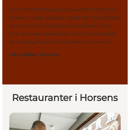
Hvor finder man gode restauranter i Horsens? I
Horsens udgør gågaden og de stemningsfyldte
gader omkring byens gastronomiske nerve,
hvor du finder spisesteder til en hver smag fra
den hurtige frokost til den helt store menu.
Gå til caféer i Horsens
Restauranter i Horsens