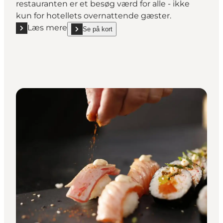
restauranten er et besøg værd for alle - ikke
kun for hotellets overnattende gæster.
Læs mere
Se på kort
Læs mere "Restauranten hos Scandic Opus Horsens
show Restauranten hos Scandic Opus Horsens on_