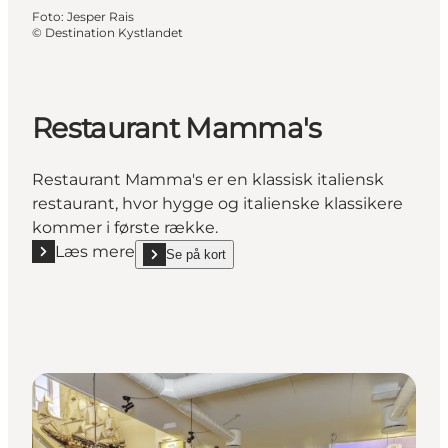
Foto
:
Jesper Rais
©
Destination Kystlandet
Restaurant Mamma's
Restaurant Mamma's er en klassisk italiensk
restaurant, hvor hygge og italienske klassikere
kommer i første række.
Læs mere
Se på kort
Læs mere "Restaurant Mamma's"
show Restaurant Mamma's on_map