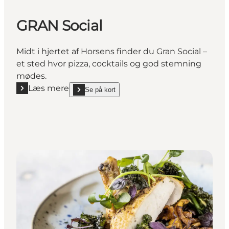
GRAN Social
Midt i hjertet af Horsens finder du Gran Social –
et sted hvor pizza, cocktails og god stemning
mødes.
Læs mere
Se på kort
Læs mere "GRAN Social"
show GRAN Social on_map