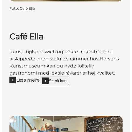
Foto
:
Café Ella
Café Ella
Kunst, bøfsandwich og lækre frokostretter. I
afslappede, men stilfulde rammer hos Horsens
Kunstmuseum kan du nyde folkelig
gastronomi med lokale råvarer af høj kvalitet.
Læs mere
Se på kort
Læs mere "Café Ella"
show Café Ella on_map