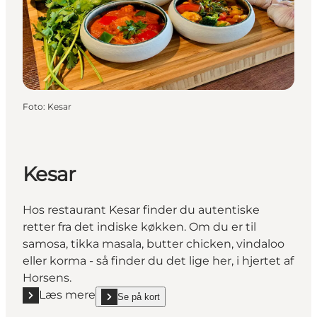
Foto
:
Kesar
Kesar
Hos restaurant Kesar finder du autentiske
retter fra det indiske køkken. Om du er til
samosa, tikka masala, butter chicken, vindaloo
eller korma - så finder du det lige her, i hjertet af
Horsens.
Læs mere
Se på kort
Læs mere "Kesar"
show Kesar on_map