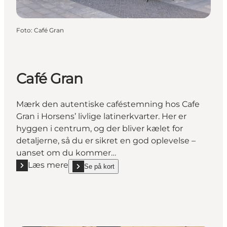
Foto
:
Café Gran
Café Gran
Mærk den autentiske caféstemning hos Cafe
Gran i Horsens’ livlige latinerkvarter. Her er
hyggen i centrum, og der bliver kælet for
detaljerne, så du er sikret en god oplevelse –
uanset om du kommer…
Læs mere
Se på kort
Læs mere "Café Gran"
show Café Gran on_map