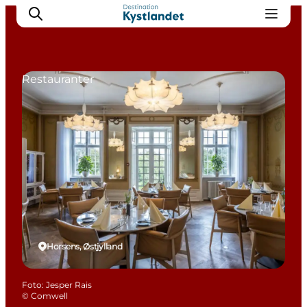
Restauranter
Det sker
Byer
Oplevelser
Overnatning
Køb billet
Horsens, Østjylland
Foto
:
Jesper Rais
©
Comwell