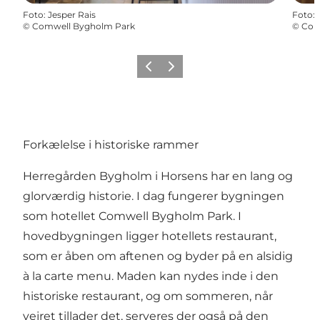
Foto
:
Jesper Rais
Foto
:
©
Comwell Bygholm Park
©
Com
Forrige
Næste
Forkælelse i historiske rammer
Herregården Bygholm i Horsens har en lang og
glorværdig historie. I dag fungerer bygningen
som hotellet Comwell Bygholm Park. I
hovedbygningen ligger hotellets restaurant,
som er åben om aftenen og byder på en alsidig
à la carte menu. Maden kan nydes inde i den
historiske restaurant, og om sommeren, når
vejret tillader det, serveres der også på den