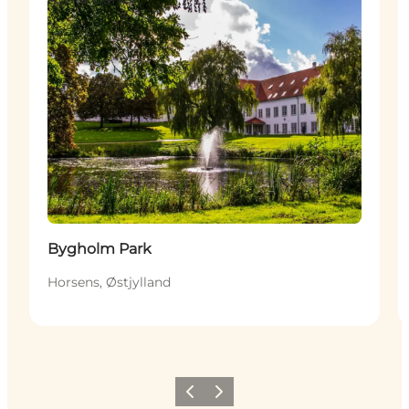
Bygholm Park
Horsens, Østjylland
Forrige
Næste