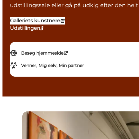
udstillingssale eller gå på udkig efter den helt
Galleriets kunstnere
Udstillinger
Besøg hjemmeside
Venner, Mig selv, Min partner