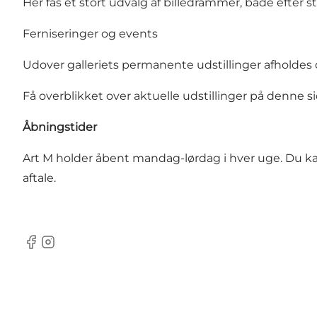
Her fås et stort udvalg af billedrammer, både efter st
Ferniseringer og events
Udover galleriets permanente udstillinger afholdes d
Få overblikket over aktuelle udstillinger på denne s
Åbningstider
Art M holder åbent mandag-lørdag i hver uge.
Du ka
aftale.
Facebook
Instagram