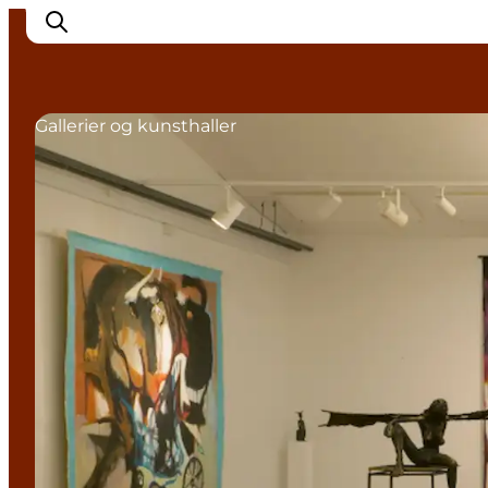
Gallerier og kunsthaller
Det sker
Byer
Oplevelser
Overnatning
Køb billet