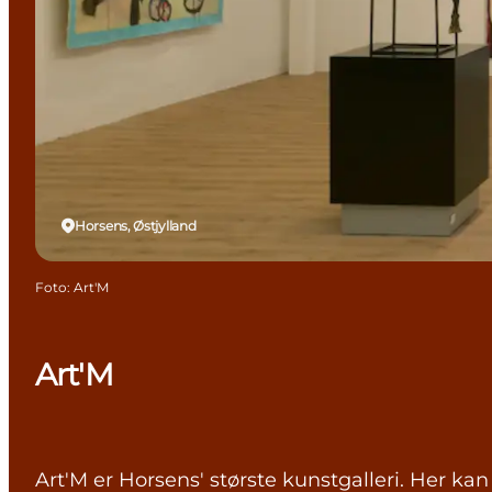
Horsens, Østjylland
Foto
:
Art'M
Art'M
Art'M er Horsens' største kunstgalleri. Her kan 