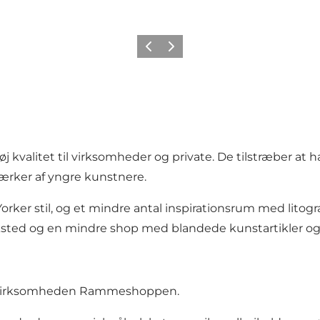
Forrige
Næste
øj kvalitet til virksomheder og private. De tilstræber at
værker af yngre kunstnere.
orker stil, og et mindre antal inspirationsrum med litograf
ksted og en mindre shop med blandede kunstartikler og
er-virksomheden
Rammeshoppen
.