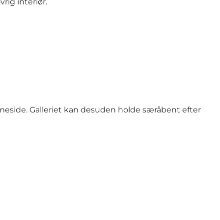
vrig interiør.
meside.
Galleriet kan desuden holde særåbent efter