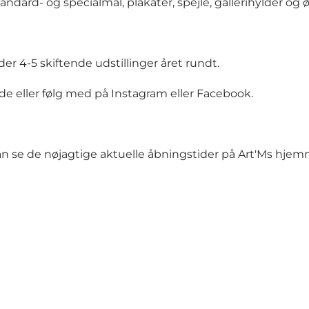
andard- og specialmål, plakater, spejle, gallerihylder og ø
er 4-5 skiftende udstillinger året rundt.
ide
eller følg med på
Instagram
eller
Facebook
.
n se de nøjagtige aktuelle åbningstider på Art'Ms hjem