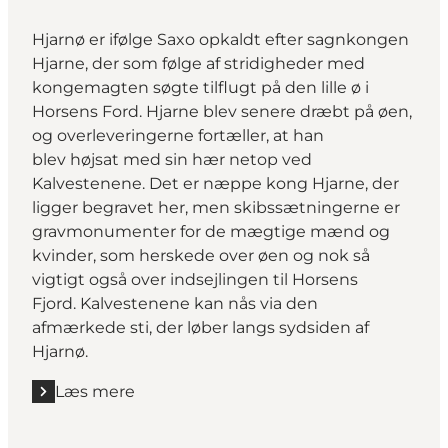
Hjarnø er ifølge Saxo opkaldt efter sagnkongen
Hjarne, der som følge af stridigheder med
kongemagten søgte tilflugt på den lille ø i
Horsens Ford. Hjarne blev senere dræbt på øen,
og overleveringerne fortæller, at han
blev højsat med sin hær netop ved
Kalvestenene. Det er næppe kong Hjarne, der
ligger begravet her, men skibssætningerne er
gravmonumenter for de mægtige mænd og
kvinder, som herskede over øen og nok så
vigtigt også over indsejlingen til Horsens
Fjord. Kalvestenene kan nås via den
afmærkede sti, der løber langs sydsiden af
Hjarnø.
Læs mere
Læs mere "Vikingsskibssætningen Kalvestenene på 