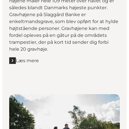
højene måler hele 109 meter over havet og er
således blandt Danmarks højeste punkter.
Gravhøjene på Slaggård Banke er
enkeltmandsgrave, som blev opført for at hylde
højtstående personer. Gravhøjene kan med
fordel opleves på en gåtur på de områdets
trampestier, der på kort tid sender dig forbi
hele 20 gravhøje.
Læs mere
Læs mere "Gravhøjene ved Slaggård Banke"