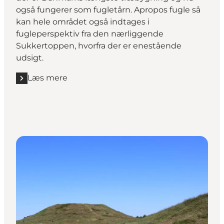
også fungerer som fugletårn. Apropos fugle så
kan hele området også indtages i
fugleperspektiv fra den nærliggende
Sukkertoppen, hvorfra der er enestående
udsigt.
Læs mere
Læs mere "Klostermølle - fra kloster til papirmølle"