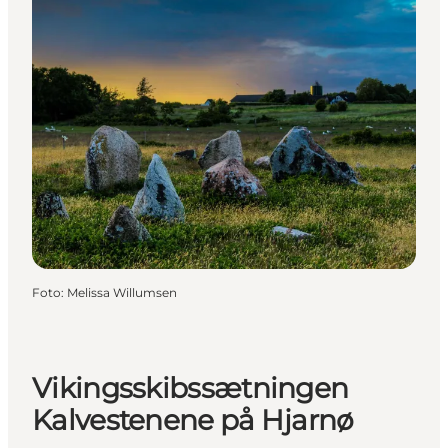
Foto
:
Melissa Willumsen
Vikingsskibssætningen
Kalvestenene på Hjarnø