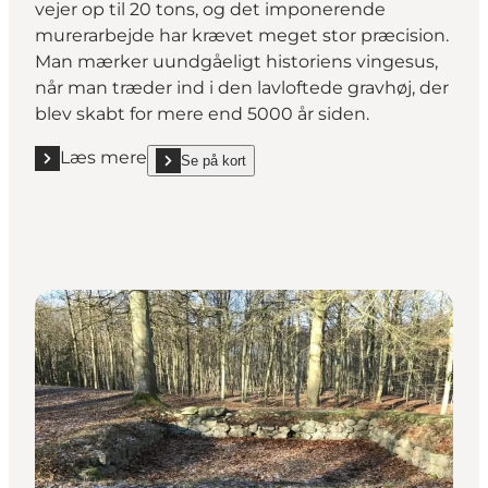
vejer op til 20 tons, og det imponerende
murerarbejde har krævet meget stor præcision.
Man mærker uundgåeligt historiens vingesus,
når man træder ind i den lavloftede gravhøj, der
blev skabt for mere end 5000 år siden.
Læs mere
Se på kort
Læs mere "Jættestuen Grønhøj ved Bygholm Sø"
show Jættestuen Grønhøj ved Bygholm Sø on_map