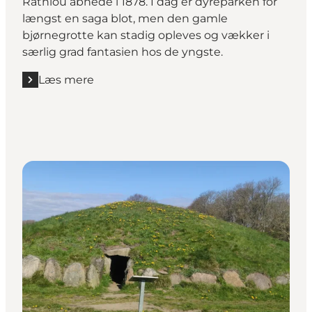
Rathlou åbnede i 1878. I dag er dyreparken for
længst en saga blot, men den gamle
bjørnegrotte kan stadig opleves og vækker i
særlig grad fantasien hos de yngste.
Læs mere
Læs mere "Bjørnegrotten og Rathlousdal – Rathlous