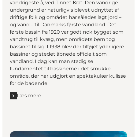
vandrigeste å, ved Tinnet Krat. Den vandrige
undergrund er naturligvis blevet udnyttet af
driftige folk og området har således lagt jord –
og vand – til Danmarks første vandland. Det
første bassin fra 1920 var godt nok bygget som
vandtrug til kvæg, men områdets børn tog
bassinet til sig. I 1938 blev der tilføjet yderligere
bassiner og stedet åbnede officielt som
vandland. I dag kan man stadig se
fundamentet til bassinerne i det smukke
område, der har udgjort en spektakulær kulisse
for de badende.
Læs mere
Læs mere "Danmarks første vandland ved Gudenåen