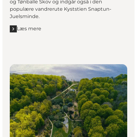
og Tønballe Skov og indgår også i den
populære vandrerute Kyststien Snaptun-
Juelsminde.
Læs mere
Læs mere "Den sidste skanse for Horsens Fjord"