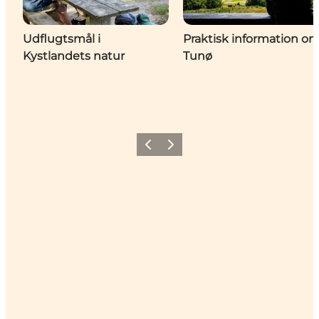
Udflugtsmål i
Praktisk information o
Kystlandets natur
Tunø
Forrige
Næste
Share your holiday with us