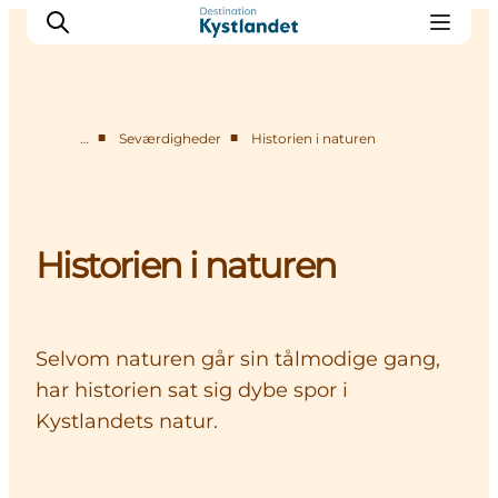
■
■
…
Seværdigheder
Historien i naturen
Det sker
Byer
Oplevelser
Historien i naturen
Overnatning
Køb billet
Selvom naturen går sin tålmodige gang,
har historien sat sig dybe spor i
Kystlandets natur.