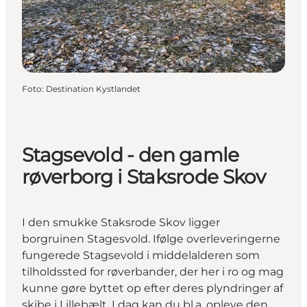
Foto
:
Destination Kystlandet
Stagsevold - den gamle
røverborg i Staksrode Skov
I den smukke Staksrode Skov ligger
borgruinen Stagesvold. Ifølge overleveringerne
fungerede Stagsevold i middelalderen som
tilholdssted for røverbander, der her i ro og mag
kunne gøre byttet op efter deres plyndringer af
skibe i Lillebælt. I dag kan du bl.a. opleve den