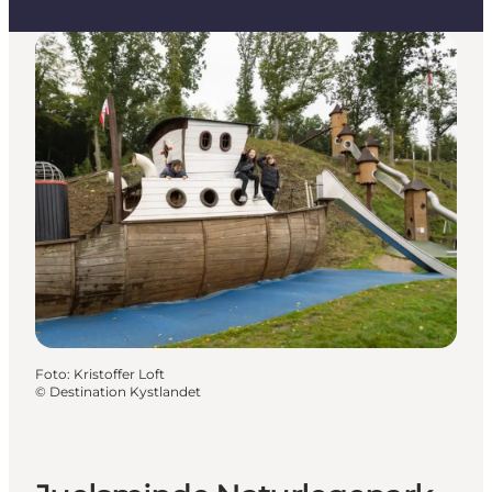
Foto
:
Kristoffer Loft
©
Destination Kystlandet