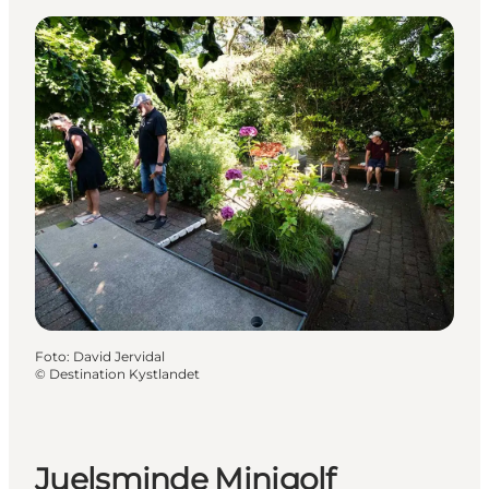
Foto
:
David Jervidal
©
Destination Kystlandet
Juelsminde Minigolf