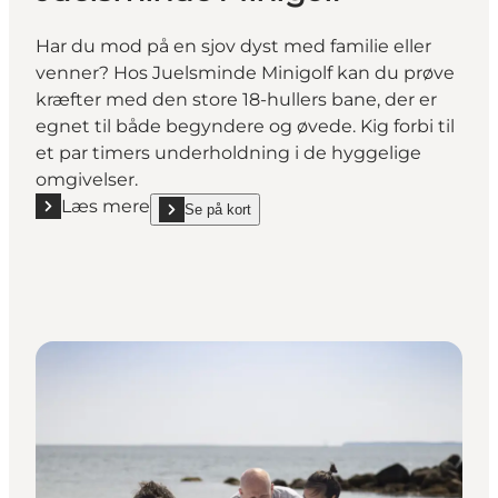
Har du mod på en sjov dyst med familie eller
venner? Hos Juelsminde Minigolf kan du prøve
kræfter med den store 18-hullers bane, der er
egnet til både begyndere og øvede. Kig forbi til
et par timers underholdning i de hyggelige
omgivelser.
Læs mere
Se på kort
Læs mere "Juelsminde Minigolf"
show Juelsminde Minigolf on_map