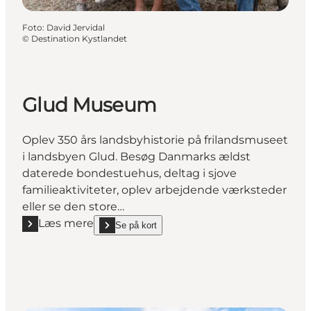
Foto
:
David Jervidal
©
Destination Kystlandet
Glud Museum
Oplev 350 års landsbyhistorie på frilandsmuseet
i landsbyen Glud. Besøg Danmarks ældst
daterede bondestuehus, deltag i sjove
familieaktiviteter, oplev arbejdende værksteder
eller se den store…
Læs mere
Se på kort
Læs mere "Glud Museum"
show Glud Museum on_map