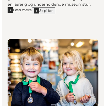
en lærerig og underholdende museumstur.
Læs mere
Se på kort
Læs mere "Juelsminde Havnemuseum"
show Juelsminde Havnemuseum on_map