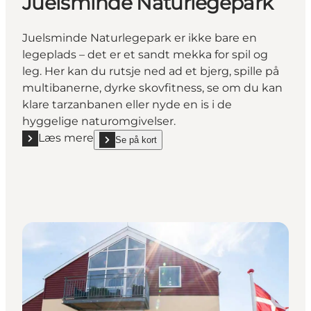
Juelsminde Naturlegepark
Juelsminde Naturlegepark er ikke bare en
legeplads – det er et sandt mekka for spil og
leg. Her kan du rutsje ned ad et bjerg, spille på
multibanerne, dyrke skovfitness, se om du kan
klare tarzanbanen eller nyde en is i de
hyggelige naturomgivelser.
Læs mere
Se på kort
Læs mere "Juelsminde Naturlegepark"
show Juelsminde Naturlegepark on_map