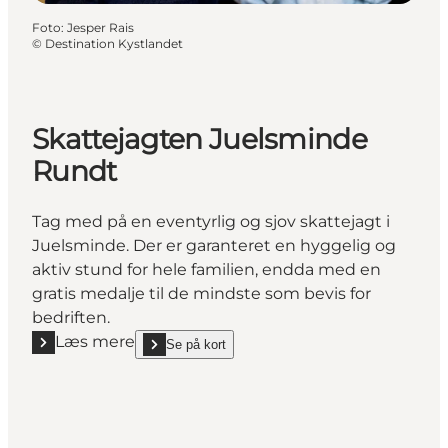
Foto
:
Jesper Rais
©
Destination Kystlandet
Skattejagten Juelsminde
Rundt
Tag med på en eventyrlig og sjov skattejagt i
Juelsminde. Der er garanteret en hyggelig og
aktiv stund for hele familien, endda med en
gratis medalje til de mindste som bevis for
bedriften.
Læs mere
Se på kort
Læs mere "Skattejagten Juelsminde Rundt"
show Skattejagten Juelsminde Rundt on_map