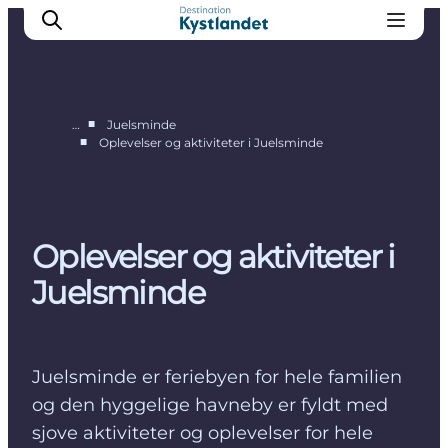
■
…
Juelsminde
■
Oplevelser og aktiviteter i Juelsminde
Shopping i Juelsminde
Oplevelser i Juelsminde
Overnatning i Juelsminde
Oplevelser og aktiviteter i
Spisesteder i Juelsminde
Juelsminde
Juelsminde er feriebyen for hele familien
og den hyggelige havneby er fyldt med
sjove aktiviteter og oplevelser for hele