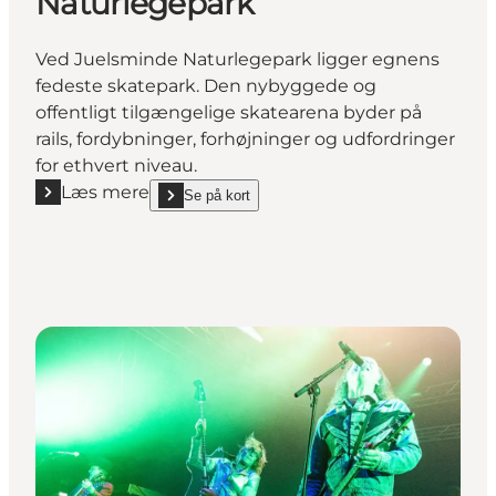
Naturlegepark
Ved Juelsminde Naturlegepark ligger egnens
fedeste skatepark. Den nybyggede og
offentligt tilgængelige skatearena byder på
rails, fordybninger, forhøjninger og udfordringer
for ethvert niveau.
Læs mere
Se på kort
Læs mere "SkateArena Juelsminde Naturlegepark"
show SkateArena Juelsminde Naturlegepark on_map