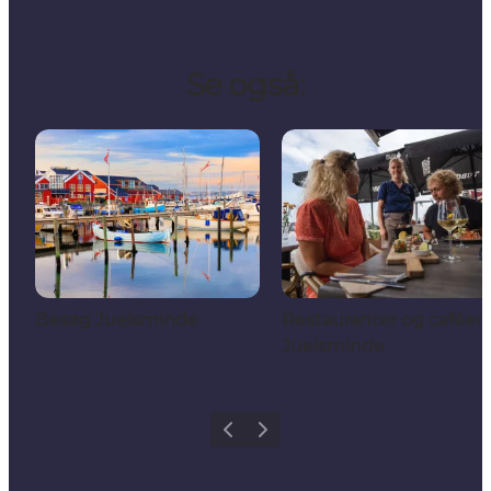
Se også:
Besøg Juelsminde
Restauranter og caféer
Juelsminde
Forrige
Næste