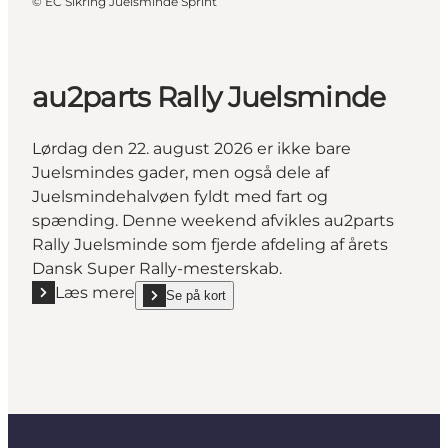
©
EC Sikring Juelsminde Sprint
au2parts Rally Juelsminde
Lørdag den 22. august 2026 er ikke bare
Juelsmindes gader, men også dele af
Juelsmindehalvøen fyldt med fart og
spænding. Denne weekend afvikles au2parts
Rally Juelsminde som fjerde afdeling af årets
Dansk Super Rally-mesterskab.
Læs mere
Se på kort
Læs mere "au2parts Rally Juelsminde"
show au2parts Rally Juelsminde on_map