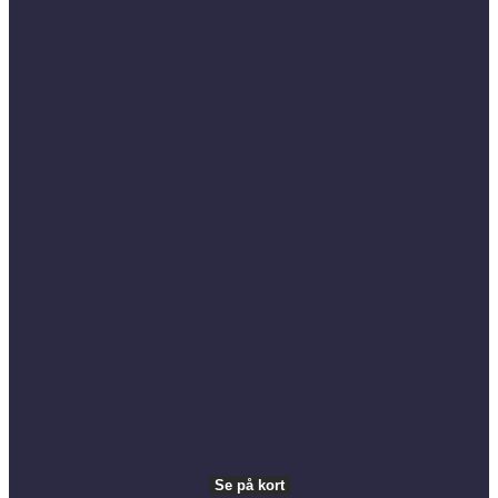
Presserum
Destination Kystlandet
Om Destination Kystlandet
Kontakt Destination Kystlandet
Ledige stillinger
For partnere
Bliv partner
VisitDenmark ©
2026
Se på kort