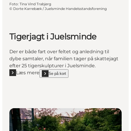
Foto
:
Tina Vind Trabjerg
©
Dorte Karrebæk / Juelsminde Handelsstandsforening
Tigerjagt i Juelsminde
Der er både fart over feltet og anledning til
dybe samtaler, når familien tager på skattejagt
efter 25 tigerskulpturer i Juelsminde.
Læs mere
Se på kort
Læs mere "Tigerjagt i Juelsminde"
show Tigerjagt i Juelsminde on_map