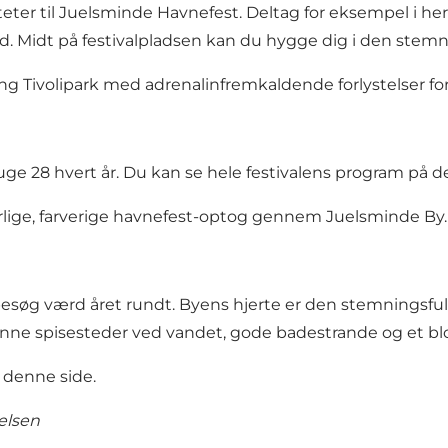
iteter til Juelsminde Havnefest. Deltag for eksempel i her
. Midt på festivalpladsen kan du hygge dig i den stem
rning Tivolipark med adrenalinfremkaldende forlystelser f
uge 28 hvert år.
Du kan se hele festivalens program på d
årlige, farverige havnefest-optog gennem Juelsminde By.
besøg værd året rundt. Byens hjerte er den stemningsfu
ønne spisesteder ved vandet, gode badestrande og et bl
å denne side
.
ielsen