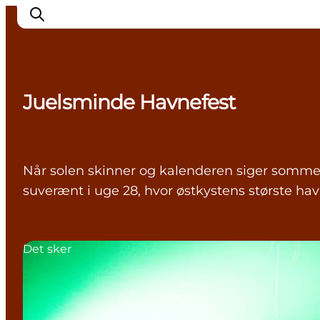
Juelsminde Havnefest
Det sker
Byer
Oplevelser
Når solen skinner og kalenderen siger somme
Overnatning
suverænt i uge 28, hvor østkystens største havn
Køb billet
Det sker