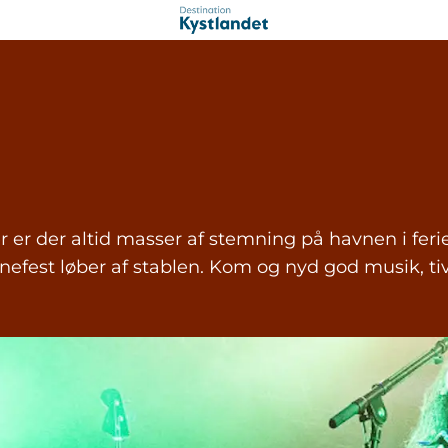
r er der altid masser af stemning på havnen i fe
efest løber af stablen. Kom og nyd god musik, tivol