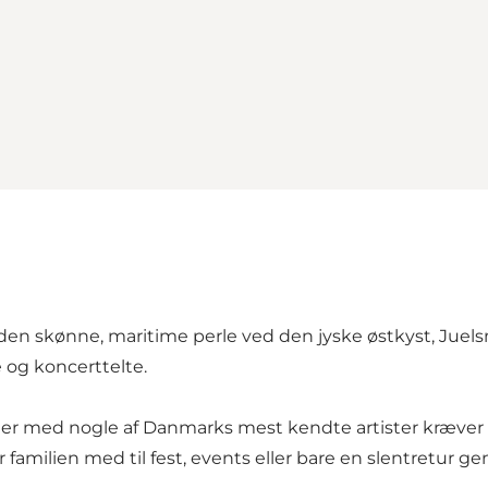
den skønne, maritime perle ved den jyske østkyst, Jue
e og koncerttelte.
ter med nogle af Danmarks mest kendte artister kræver kø
 familien med til fest, events eller bare en slentretur g