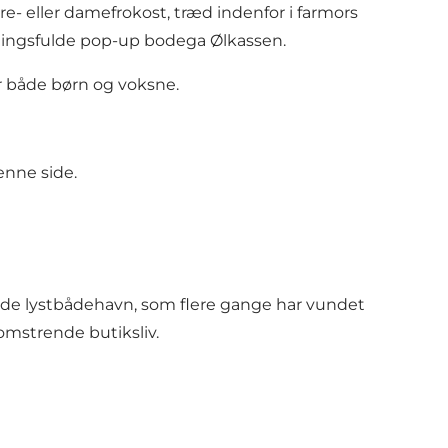
re- eller damefrokost, træd indenfor i farmors
ningsfulde pop-up bodega Ølkassen.
or både børn og voksne.
enne side.
lde lystbådehavn, som flere gange har vundet
omstrende butiksliv.