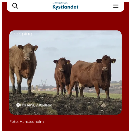
Shopping
Det sker
Byer
Oplevelser
Overnatning
Køb billet
Horsens, Østjylland
Foto
:
Hanstedholm