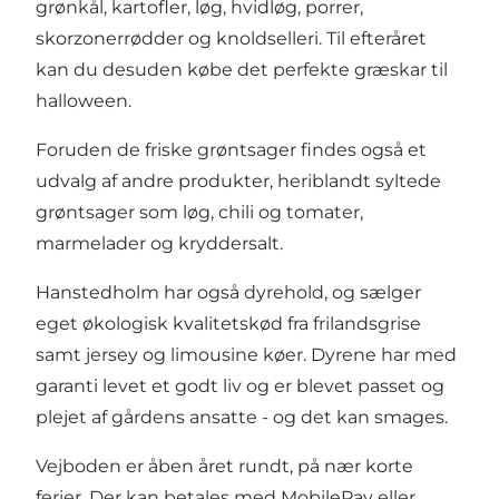
grønkål, kartofler, løg, hvidløg, porrer,
skorzonerrødder og knoldselleri. Til efteråret
kan du desuden købe det perfekte græskar til
halloween.
Foruden de friske grøntsager findes også et
udvalg af andre produkter, heriblandt syltede
grøntsager som løg, chili og tomater,
marmelader og kryddersalt.
Hanstedholm har også dyrehold, og sælger
eget økologisk kvalitetskød fra frilandsgrise
samt jersey og limousine køer. Dyrene har med
garanti levet et godt liv og er blevet passet og
plejet af gårdens ansatte - og det kan smages.
Vejboden er åben året rundt, på nær korte
ferier. Der kan betales med MobilePay eller