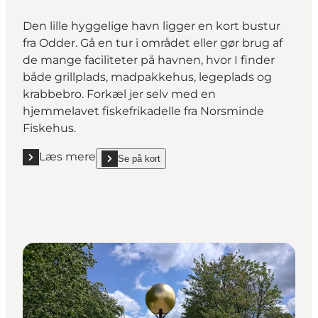
Den lille hyggelige havn ligger en kort bustur
fra Odder. Gå en tur i området eller gør brug af
de mange faciliteter på havnen, hvor I finder
både grillplads, madpakkehus, legeplads og
krabbebro. Forkæl jer selv med en
hjemmelavet fiskefrikadelle fra Norsminde
Fiskehus.
Læs mere
Se på kort
Læs mere "Picnic på Norsminde Havn"
show Picnic på Norsminde Havn on_map