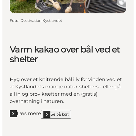
Foto
:
Destination Kystlandet
Varm kakao over bål ved et
shelter
Hyg over et knitrende bål i ly for vinden ved et
af Kystlandets mange natur-shelters - eller gå
all in og prøv kræfter med en (gratis)
overnatning i naturen.
Læs mere
Se på kort
Læs mere "Varm kakao over bål ved et shelter"
show Varm kakao over bål ved et shelter on_map