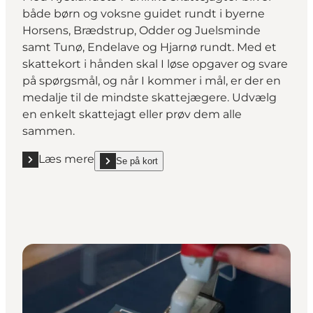
både børn og voksne guidet rundt i byerne
Horsens, Brædstrup, Odder og Juelsminde
samt Tunø, Endelave og Hjarnø rundt. Med et
skattekort i hånden skal I løse opgaver og svare
på spørgsmål, og når I kommer i mål, er der en
medalje til de mindste skattejægere. Udvælg
en enkelt skattejagt eller prøv dem alle
sammen.
Læs mere
Se på kort
Læs mere "Find de 7 skatte i Kystlandet"
show Find de 7 skatte i Kystlandet on_map