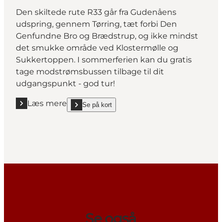
Den skiltede rute R33 går fra Gudenåens
udspring, gennem Tørring, tæt forbi Den
Genfundne Bro og Brædstrup, og ikke mindst
det smukke område ved Klostermølle og
Sukkertoppen. I sommerferien kan du gratis
tage modstrømsbussen tilbage til dit
udgangspunkt - god tur!
Læs mere
Se på kort
Læs mere "På cykeltur langs Gudenåen"
show På cykeltur langs Gudenåen on_map
Se også