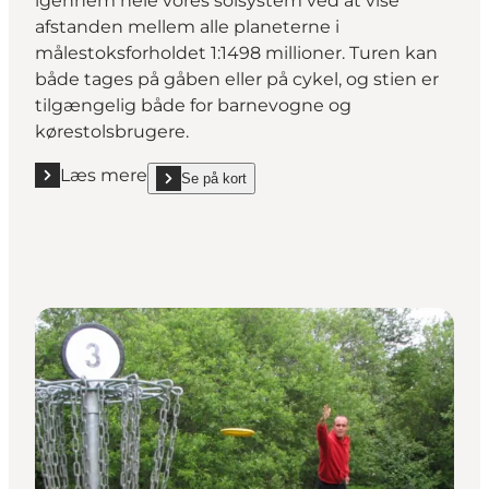
igennem hele vores solsystem ved at vise
afstanden mellem alle planeterne i
målestoksforholdet 1:1498 millioner. Turen kan
både tages på gåben eller på cykel, og stien er
tilgængelig både for barnevogne og
kørestolsbrugere.
Læs mere
Se på kort
Læs mere "Oplev hele solsystemet på 3 kilometer"
show Oplev hele solsystemet på 3 kilometer on_ma