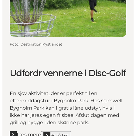
Foto
:
Destination Kystlandet
Udfordr vennerne i Disc-Golf
En sjov aktivitet, der er perfekt til en
eftermiddagstur i Bygholm Park. Hos Comwell
Bygholm Park kan I gratis låne udstyr, hvis I
ikke har jeres egen frisbee. Afslut dagen med
grill og hygge i den skønne park.
Læs mere
Se på kort