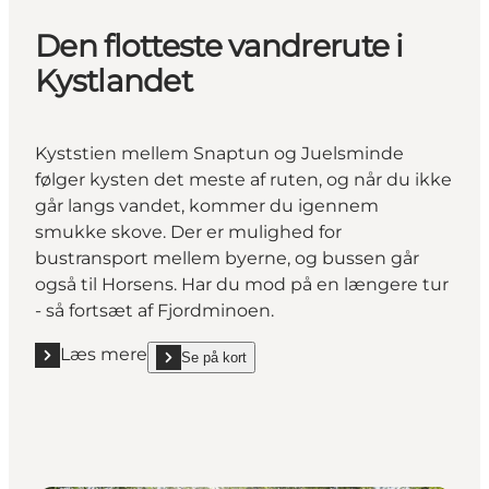
Den flotteste vandrerute i
Kystlandet
Kyststien mellem Snaptun og Juelsminde
følger kysten det meste af ruten, og når du ikke
går langs vandet, kommer du igennem
smukke skove. Der er mulighed for
bustransport mellem byerne, og bussen går
også til Horsens. Har du mod på en længere tur
- så fortsæt af Fjordminoen.
Læs mere
Se på kort
Læs mere "Den flotteste vandrerute i Kystlandet"
show Den flotteste vandrerute i Kystlandet on_map