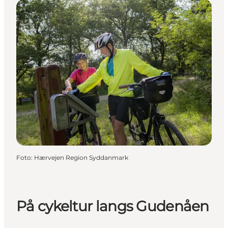
Foto
:
Hærvejen Region Syddanmark
På cykeltur langs Gudenåen