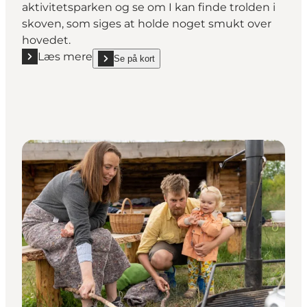
aktivitetsparken og se om I kan finde trolden i
skoven, som siges at holde noget smukt over
hovedet.
Læs mere
Se på kort
Læs mere "Trolden Jensnej"
show Trolden Jensnej on_map