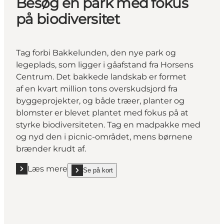
Besøg en park med fokus
på biodiversitet
Tag forbi Bakkelunden, den nye park og
legeplads, som ligger i gåafstand fra Horsens
Centrum. Det bakkede landskab er formet
af en kvart million tons overskudsjord fra
byggeprojekter, og både træer, planter og
blomster er blevet plantet med fokus på at
styrke biodiversiteten. Tag en madpakke med
og nyd den i picnic-området, mens børnene
brænder krudt af.
Læs mere
Se på kort
Læs mere "Besøg en park med fokus på biodiversite
show Besøg en park med fokus på biodiversitet on