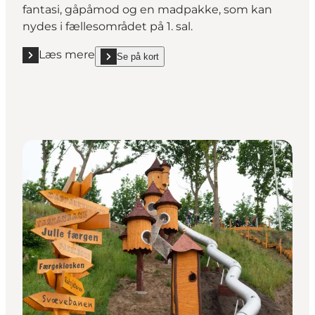
fantasi, gåpåmod og en madpakke, som kan
nydes i fællesområdet på 1. sal.
Læs mere
Se på kort
Læs mere "Kreativitet for hele familien"
show Kreativitet for hele familien on_map