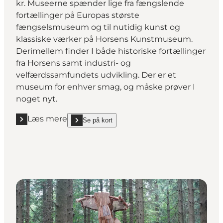
kr. Museerne spænder lige fra fængslende
fortællinger på Europas største
fængselsmuseum og til nutidig kunst og
klassiske værker på Horsens Kunstmuseum.
Derimellem finder I både historiske fortællinger
fra Horsens samt industri- og
velfærdssamfundets udvikling. Der er et
museum for enhver smag, og måske prøver I
noget nyt.
Læs mere
Se på kort
Læs mere "Snup fire museer på samme billet"
show Snup fire museer på samme billet on_map