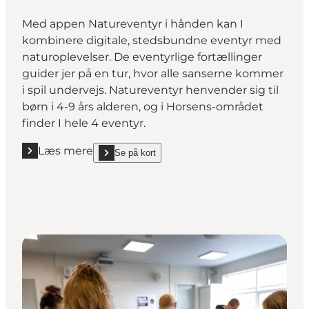
Med appen Natureventyr i hånden kan I
kombinere digitale, stedsbundne eventyr med
naturoplevelser. De eventyrlige fortællinger
guider jer på en tur, hvor alle sanserne kommer
i spil undervejs. Natureventyr henvender sig til
børn i 4-9 års alderen, og i Horsens-området
finder I hele 4 eventyr.
Læs mere
Se på kort
Læs mere "Eventyrlige gåture for de mindste"
show Eventyrlige gåture for de mindste on_map