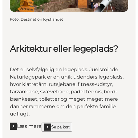
Foto
:
Destination Kystlandet
Arkitektur eller legeplads?
Det er selvfølgelig en legeplads. Juelsminde
Naturlegepark er en unik udendørs legeplads,
hvor klatretårn, rutsjebane, fitness-udstyr,
tarzanbane, svævebane, padel tennis, bord-
bænkesæt, toiletter og meget meget mere
danner rammerne om den perfekte familie
udflugt.
Læs mere
Se på kort
Læs mere "Arkitektur eller legeplads?"
show Arkitektur eller legeplads? on_map