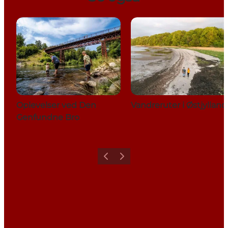
Oplevelser ved Den
Vandreruter i Østjylland
Genfundne Bro
Forrige
Næste