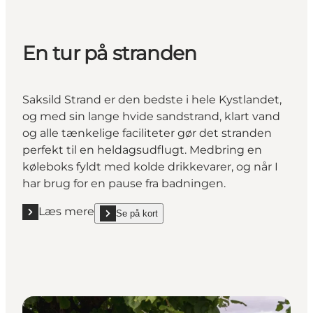
En tur på stranden
Saksild Strand er den bedste i hele Kystlandet,
og med sin lange hvide sandstrand, klart vand
og alle tænkelige faciliteter gør det stranden
perfekt til en heldagsudflugt. Medbring en
køleboks fyldt med kolde drikkevarer, og når I
har brug for en pause fra badningen.
Læs mere
Se på kort
Læs mere "En tur på stranden"
show En tur på stranden on_map