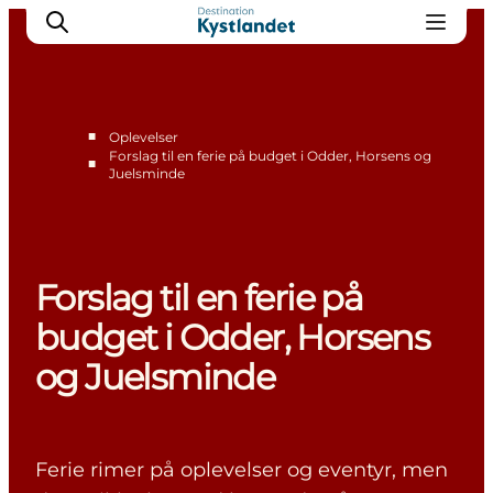
■
Oplevelser
Forslag til en ferie på budget i Odder, Horsens og
■
Juelsminde
Det sker
Byer
Oplevelser
Overnatning
Forslag til en ferie på
Køb billet
budget i Odder, Horsens
og Juelsminde
Ferie rimer på oplevelser og eventyr, men