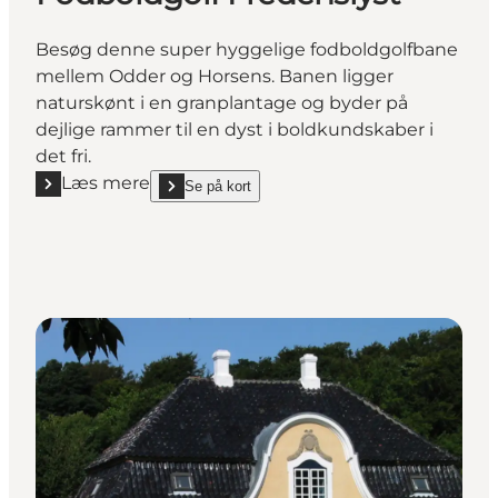
Besøg denne super hyggelige fodboldgolfbane
mellem Odder og Horsens. Banen ligger
naturskønt i en granplantage og byder på
dejlige rammer til en dyst i boldkundskaber i
det fri.
Læs mere
Se på kort
Læs mere "Fodboldgolf Fredenslyst"
show Fodboldgolf Fredenslyst on_map