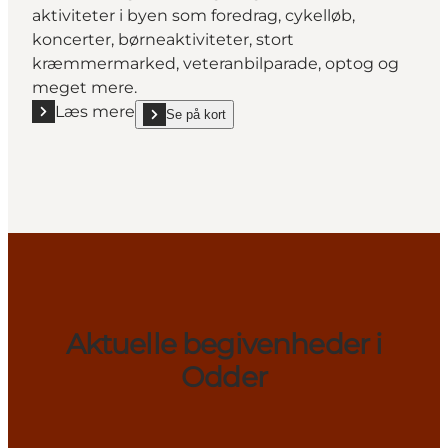
aktiviteter i byen som foredrag, cykelløb,
koncerter, børneaktiviteter, stort
kræmmermarked, veteranbilparade, optog og
meget mere.
Læs mere
Se på kort
Læs mere "Odder Byfest"
show Odder Byfest on_map
Aktuelle begivenheder i
Odder