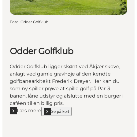
Foto
:
Odder Golfklub
Odder Golfklub
Odder Golfklub ligger skønt ved Åkjær skove,
anlagt ved gamle gravhøje af den kendte
golfbanearkitekt Frederik Dreyer. Her kan du
som ny spiller prøve at spille golf på Par-3
banen, låne udstyr og afslutte med en burger i
caféen til en billig pris.
Læs mere
Se på kort
Læs mere "Odder Golfklub"
show Odder Golfklub on_map