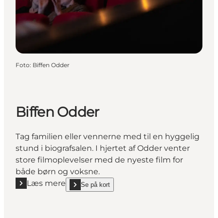
Foto
:
Biffen Odder
Biffen Odder
Tag familien eller vennerne med til en hyggelig
stund i biografsalen. I hjertet af Odder venter
store filmoplevelser med de nyeste film for
både børn og voksne.
Læs mere
Se på kort
Læs mere "Biffen Odder"
show Biffen Odder on_map