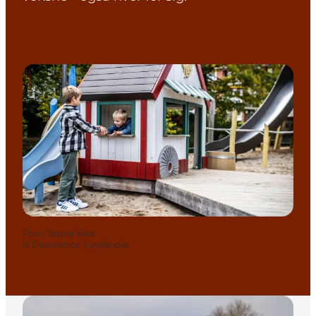
Foto
:
Jesper Rais
©
Destination Kystlandet