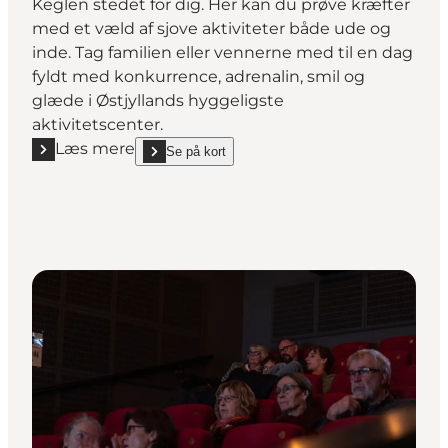
Keglen stedet for dig. Her kan du prøve kræfter
med et væld af sjove aktiviteter både ude og
inde. Tag familien eller vennerne med til en dag
fyldt med konkurrence, adrenalin, smil og
glæde i Østjyllands hyggeligste
aktivitetscenter.
Læs mere
Se på kort
Læs mere "Kuglen og Keglen Together"
show Kuglen og Keglen Together on_map