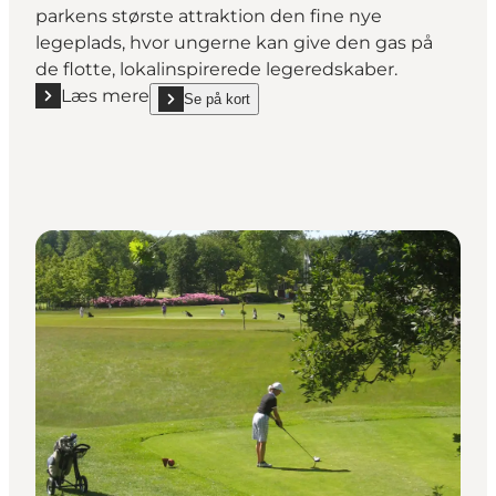
parkens største attraktion den fine nye
legeplads, hvor ungerne kan give den gas på
de flotte, lokalinspirerede legeredskaber.
Læs mere
Se på kort
Læs mere "Folkeparkens legeplads"
show Folkeparkens legeplads on_map