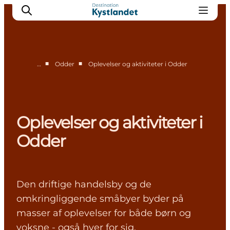
■
■
…
Odder
Oplevelser og aktiviteter i Odder
Det sker
Byer
Oplevelser
Oplevelser og aktiviteter i
Overnatning
Odder
Køb billet
Den driftige handelsby og de
omkringliggende småbyer byder på
masser af oplevelser for både børn og
voksne - også hver for sig.