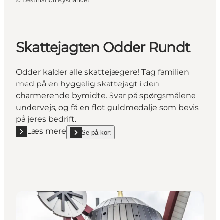
©
Destination Kystlandet
Skattejagten Odder Rundt
Odder kalder alle skattejægere! Tag familien
med på en hyggelig skattejagt i den
charmerende bymidte. Svar på spørgsmålene
undervejs, og få en flot guldmedalje som bevis
på jeres bedrift.
Læs mere
Se på kort
Læs mere "Skattejagten Odder Rundt"
show Skattejagten Odder Rundt on_map