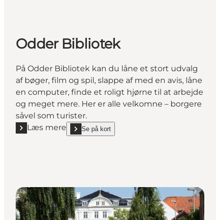
Odder Bibliotek
På Odder Bibliotek kan du låne et stort udvalg
af bøger, film og spil, slappe af med en avis, låne
en computer, finde et roligt hjørne til at arbejde
og meget mere. Her er alle velkomne – borgere
såvel som turister.
Læs mere
Se på kort
Læs mere "Odder Bibliotek"
show Odder Bibliotek on_map