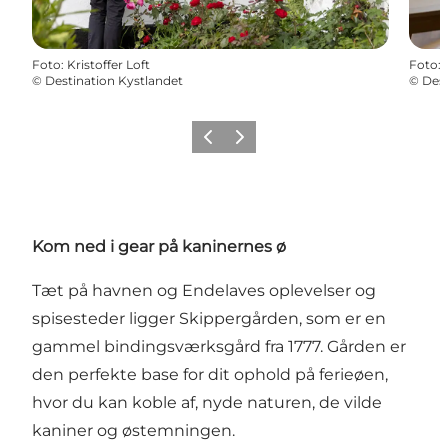
Foto
:
Kristoffer Loft
Foto
:
©
Destination Kystlandet
©
Dest
Forrige
Næste
Kom ned i gear på kaninernes ø
Tæt på havnen og Endelaves oplevelser og
spisesteder ligger Skippergården, som er en
gammel bindingsværksgård fra 1777. Gården er
den perfekte base for dit ophold på ferieøen,
hvor du kan koble af, nyde naturen, de vilde
kaniner og østemningen.