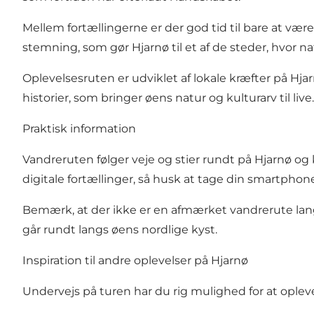
Mellem fortællingerne er der god tid til bare at væ
stemning, som gør Hjarnø til et af de steder, hvor n
Oplevelsesruten er udviklet af lokale kræfter på Hj
historier, som bringer øens natur og kulturarv til live.
Praktisk information
Vandreruten følger veje og stier rundt på Hjarnø og
digitale fortællinger, så husk at tage din smartphon
Bemærk, at der ikke er en afmærket vandrerute langs 
går rundt langs øens nordlige kyst.
Inspiration til andre oplevelser på Hjarnø
Undervejs på turen har du rig mulighed for at oplev