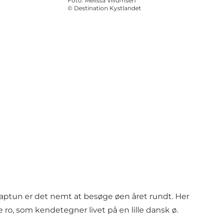
Foto
:
Melissa Villumsen
©
Destination Kystlandet
Snaptun er det nemt at besøge øen året rundt. Her
 ro, som kendetegner livet på en lille dansk ø.