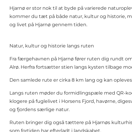
Hjarnø er stor nok til at byde på varierede naturople
kommer du tæt på både natur, kultur og historie, mens
og livet på Hjarnø gennem tiden.
Natur, kultur og historie langs ruten
Fra færgehavnen på Hjarnø fører ruten dig rundt om
Alrø. Herfra fortsætter stien langs kysten tilbage m
Den samlede rute er cirka 8 km lang og kan opleves i
Langs ruten møder du formidlingspæle med QR-koder,
klogere på fuglelivet i Horsens Fjord, havørne, dig
og fjordens særlige natur.
Ruten bringer dig også tættere på Hjarnøs kulturhis
som fortiden har efterladt i landskabet.