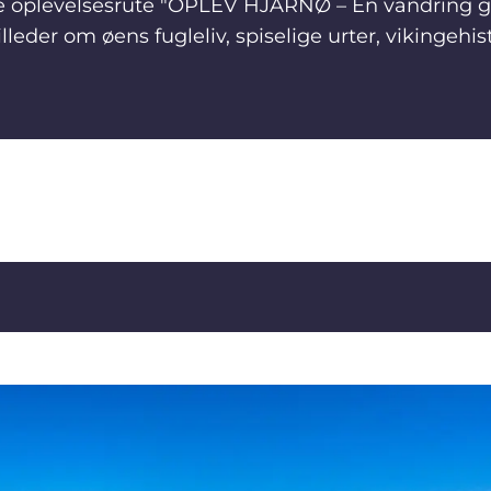
 oplevelsesrute "OPLEV HJARNØ – En vandring gen
eder om øens fugleliv, spiselige urter, vikingehisto