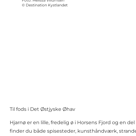
Foto
:
Melissa Villumsen
©
Destination Kystlandet
Til fods i Det Østjyske Øhav
Hjarnø er en lille, fredelig ø i Horsens Fjord og en
finder du både spisesteder, kunsthåndværk, strande, 