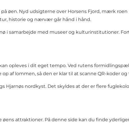
re på øen. Nyd udsigterne over Horsens Fjord, mærk roen 
atur, historie og nærvær går hånd i hånd.
arnø i samarbejde med museer og kulturinstitutioner. For
 kan opleves i dit eget tempo. Ved rutens formidlingspæ
e op af lommen, så den er klar til at scanne QR-koder og t
Hjarnøs nordkyst. Det skyldes at der er flere fuglekoloni
e øens attraktioner.
På denne side kan du finde yderligere