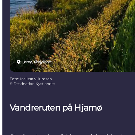
Hjarnø, Østjylland
Foto
:
Melissa Villumsen
©
Destination Kystlandet
Vandreruten på Hjarnø