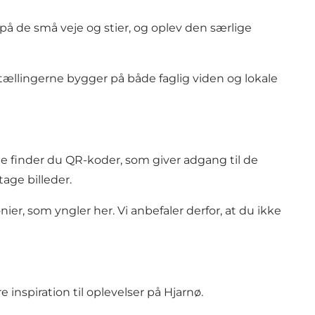
på de små veje og stier, og oplev den særlige
tællingerne bygger på både faglig viden og lokale
le finder du QR-koder, som giver adgang til de
age billeder.
er, som yngler her. Vi anbefaler derfor, at du ikke
 inspiration til oplevelser på Hjarnø
.