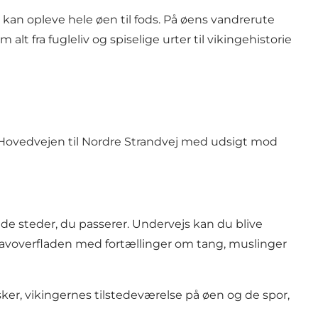
u kan opleve hele øen til fods. På øens vandrerute
t fra fugleliv og spiselige urter til vikingehistorie
d Hovedvejen til Nordre Strandvej med udsigt mod
de steder, du passerer. Undervejs kan du blive
r havoverfladen med fortællinger om tang, muslinger
ker, vikingernes tilstedeværelse på øen og de spor,