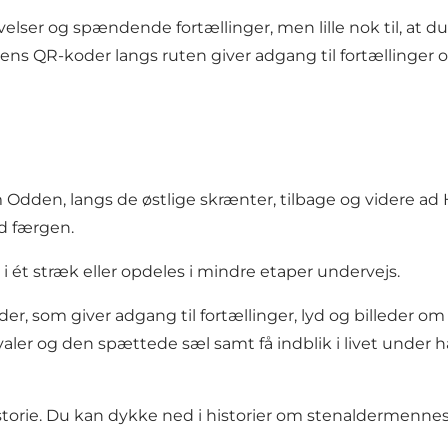
velser og spændende fortællinger, men lille nok til, at d
 QR-koder langs ruten giver adgang til fortællinger om al
 Odden, langs de østlige skrænter, tilbage og videre a
od færgen.
 ét stræk eller opdeles i mindre etaper undervejs.
 som giver adgang til fortællinger, lyd og billeder om 
esvaler og den spættede sæl samt få indblik i livet unde
torie. Du kan dykke ned i historier om stenaldermennes