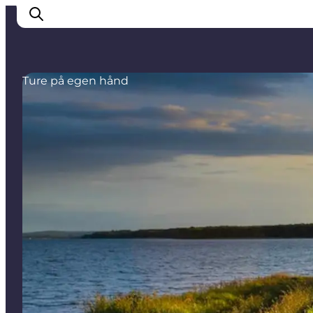
Ture på egen hånd
Det sker
Byer
Oplevelser
Overnatning
Køb billet