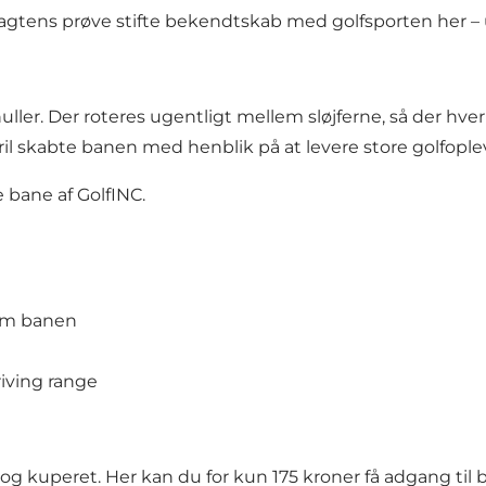
agtens prøve stifte bekendtskab med golfsporten her – 
huller. Der roteres ugentligt mellem sløjferne, så der hve
skabte banen med henblik på at levere store golfoplevels
 bane af GolfINC.
som banen
riving range
og kuperet. Her kan du for kun 175 kroner få adgang til 