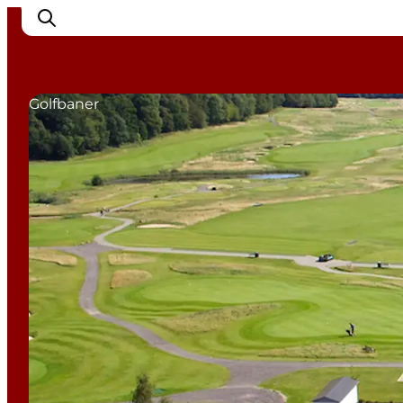
Golfbaner
Det sker
Byer
Oplevelser
Overnatning
Køb billet