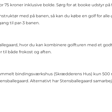
s for 75 kroner inklusive bolde. Sørg for at booke udstyr 
 instruktør med på banen, så kan du købe en golf for alle-
gang til par-3 banen.
allegaard
, hvor du kan kombinere golfturen med et godt 
 til både frokost og aften.
 gammelt bindingsværkshus (Skrædderens Hus) kun 500 
Stensballegaard. Alternativt har Stensballegaard
samarbejd