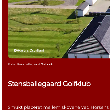
Horsens, Østjylland
Foto
:
Stensballegaard Golfklub
Stensballegaard Golfklub
Smukt placeret mellem skovene ved Horsens Fjo