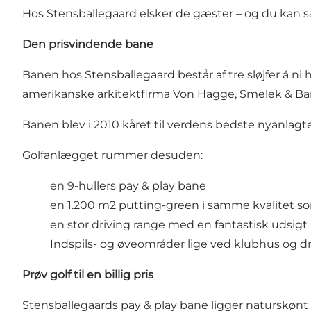
Hos Stensballegaard elsker de gæster – og du kan s
Den prisvindende bane
Banen hos Stensballegaard består af tre sløjfer á ni 
amerikanske arkitektfirma Von Hagge, Smelek & Baril 
Banen blev i 2010 kåret til verdens bedste nyanlagte
Golfanlægget rummer desuden:
en 9-hullers pay & play bane
en 1.200 m2 putting-green i samme kvalitet 
en stor driving range med en fantastisk udsigt
Indspils- og øveområder lige ved klubhus og d
Prøv golf til en billig pris
Stensballegaards pay & play bane ligger naturskønt 