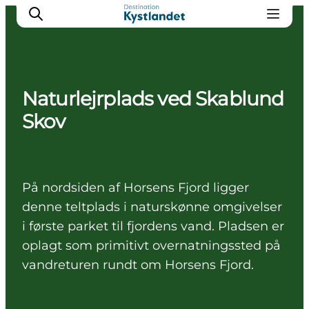
Naturlejrplads ved Skablund
Det sker
Skov
Byer
Oplevelser
Overnatning
På nordsiden af Horsens Fjord ligger
Køb billet
denne teltplads i naturskønne omgivelser
i første parket til fjordens vand. Pladsen er
oplagt som primitivt overnatningssted på
vandreturen rundt om Horsens Fjord.