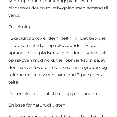
Sondrup Strands parkeringsplads. Ved p-
pladsen er der en toiletbygning med adgang til
vand.
Fri teltning
I Skablund Skov er der fri teltning. Det betyder,
at du kan stille telt op i skovbunden. Er der
optaget på lejrpladsen kan du derfor sætte telt
op i skoven mod nord. Vær opmærksom på, at
der maks må være to telte i samme gruppe, og
teltene må ikke være større end 3-personers
telte.
Det er ikke tilladt at slå telt op på stranden.
En base for naturudflugten
Sondrup Strand
er en rustik naturstrand med