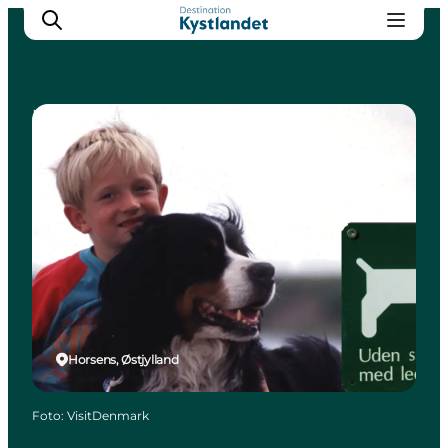
Naturområder
Det sker
Byer
Oplevelser
Overnatning
Køb billet
Horsens, Østjylland
Foto
:
VisitDenmark