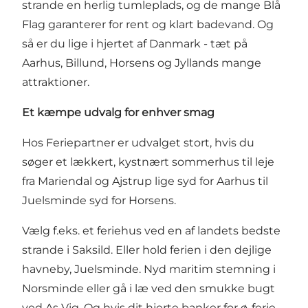
strande en herlig tumleplads, og de mange Blå
Flag garanterer for rent og klart badevand. Og
så er du lige i hjertet af Danmark - tæt på
Aarhus, Billund, Horsens og Jyllands mange
attraktioner.
Et kæmpe udvalg for enhver smag
Hos Feriepartner er udvalget stort, hvis du
søger et lækkert, kystnært sommerhus til leje
fra Mariendal og Ajstrup lige syd for Aarhus til
Juelsminde syd for Horsens.
Vælg f.eks. et feriehus ved en af landets bedste
strande i Saksild. Eller hold ferien i den dejlige
havneby, Juelsminde. Nyd maritim stemning i
Norsminde eller gå i læ ved den smukke bugt
ved As Vig. Og hvis dit hjerte banker for ø-ferie