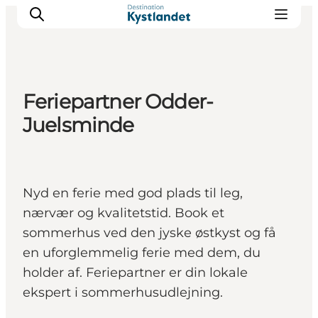
Feriepartner Odder-
Det sker
Juelsminde
Byer
Oplevelser
Overnatning
Nyd en ferie med god plads til leg,
Køb billet
nærvær og kvalitetstid. Book et
sommerhus ved den jyske østkyst og få
en uforglemmelig ferie med dem, du
holder af. Feriepartner er din lokale
ekspert i sommerhusudlejning.