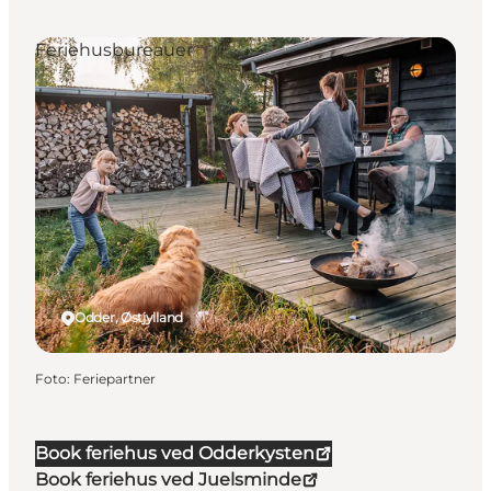
Feriehusbureauer
Odder, Østjylland
Foto
:
Feriepartner
Book feriehus ved Odderkysten
Book feriehus ved Juelsminde