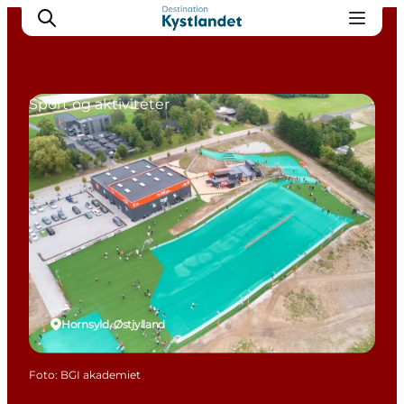
Sport og aktiviteter
Det sker
Byer
Oplevelser
Overnatning
Køb billet
Hornsyld, Østjylland
Foto
:
BGI akademiet