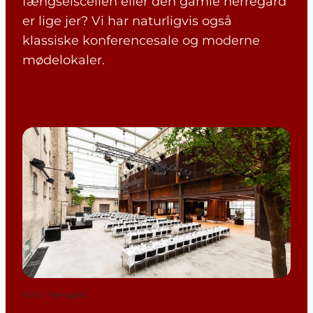
fængselscellen eller den gamle herregård
er lige jer? Vi har naturligvis også
klassiske konferencesale og moderne
mødelokaler.
Foto
:
Fængslet