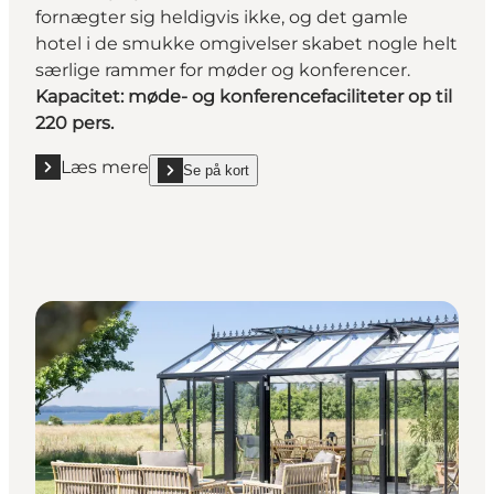
fornægter sig heldigvis ikke, og det gamle
hotel i de smukke omgivelser skabet nogle helt
særlige rammer for møder og konferencer.
Kapacitet: møde- og konferencefaciliteter op til
220 pers.
Læs mere
Se på kort
Læs mere "Naturidyl på Hotel Vejlefjord "
show Naturidyl på Hotel Vejlefjord on_map