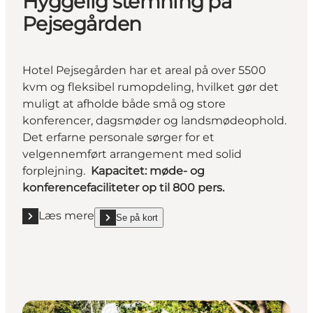
Hyggelig stemning på
Pejsegården
Hotel Pejsegården har et areal på over 5500
kvm og fleksibel rumopdeling, hvilket gør det
muligt at afholde både små og store
konferencer, dagsmøder og landsmødeophold.
Det erfarne personale sørger for et
velgennemført arrangement med solid
forplejning.
Kapacitet: møde- og
konferencefaciliteter op til 800 pers.
Læs mere
Se på kort
Læs mere "Hyggelig stemning på Pejsegården"
show Hyggelig stemning på Pejsegården on_map