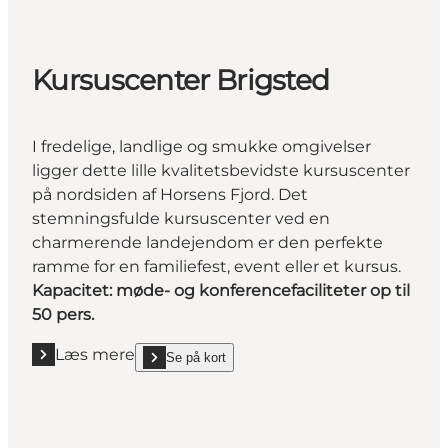
Kursuscenter Brigsted
I fredelige, landlige og smukke omgivelser
ligger dette lille kvalitetsbevidste kursuscenter
på nordsiden af Horsens Fjord. Det
stemningsfulde kursuscenter ved en
charmerende landejendom er den perfekte
ramme for en familiefest, event eller et kursus.
Kapacitet: møde- og konferencefaciliteter op til
50 pers.
Læs mere
Se på kort
Læs mere "Kursuscenter Brigsted"
show Kursuscenter Brigsted on_map