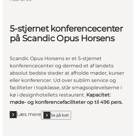
5-stjernet konferencecenter
på Scandic Opus Horsens
Scandic Opus Horsens er et 5-stjernet
konferencecenter og dermed et af landets
absolut bedste steder at afholde møder, kurser
eller konferencer. Ud over sublim service og
faciliteter i topklasse, står smagsoplevelserne i
kø i designhotellets restaurant.
Kapacitet:
møde- og konferencefaciliteter op til 496 pers.
Læs mere
Se på kort
Læs mere "5-stjernet konferencecenter på Scandic
show 5-stjernet konferencecenter på Scandic Opus