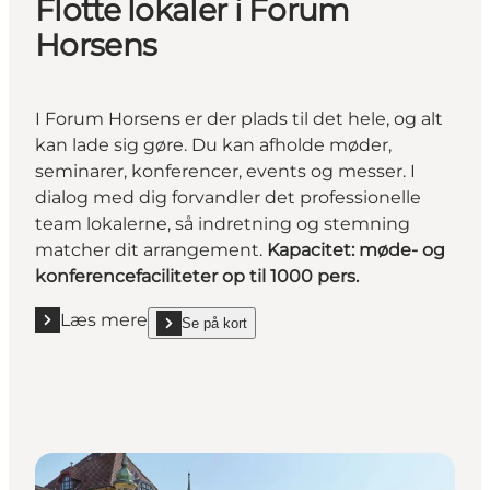
Flotte lokaler i Forum
Horsens
I Forum Horsens er der plads til det hele, og alt
kan lade sig gøre. Du kan afholde møder,
seminarer, konferencer, events og messer. I
dialog med dig forvandler det professionelle
team lokalerne, så indretning og stemning
matcher dit arrangement.
Kapacitet:
møde- og
konferencefaciliteter op til 1000 pers.
Læs mere
Se på kort
Læs mere "Flotte lokaler i Forum Horsens"
show Flotte lokaler i Forum Horsens on_map