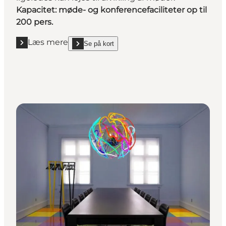
Kapacitet: møde- og konferencefaciliteter op til
200 pers.
Læs mere
Se på kort
Læs mere "Indtag maskinhallen på Industrimuseet"
show Indtag maskinhallen på Industrimuseet on_ma