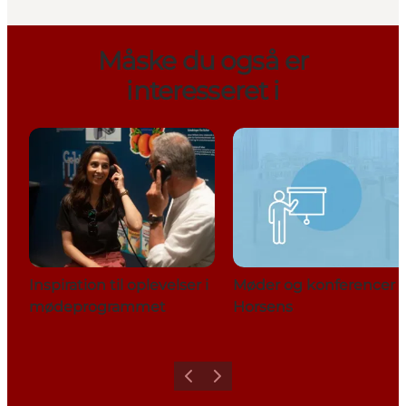
Måske du også er
interesseret i
Inspiration til oplevelser i
Møder og konferencer i
mødeprogrammet
Horsens
Forrige
Næste