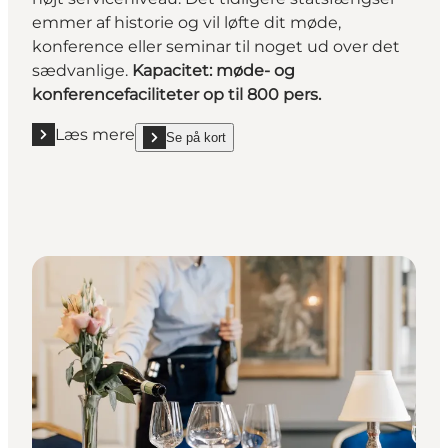
emmer af historie og vil løfte dit møde,
konference eller seminar til noget ud over det
sædvanlige.
Kapacitet: møde- og
konferencefaciliteter op til 800 pers.
Læs mere
Se på kort
Læs mere "Bag tremmer på FÆNGSLET"
show Bag tremmer på FÆNGSLET on_map