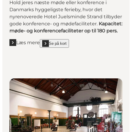
Hold jeres næste møde eller konference i
Danmarks hyggeligste ferieby, hvor det
nyrenoverede Hotel Juelsminde Strand tilbyder
gode konference- og mødefaciliteter.
Kapacitet:
møde- og konferencefaciliteter op til 180 pers.
Læs mere
Se på kort
Læs mere "Hotel Juelsminde Strand"
show Hotel Juelsminde Strand on_map