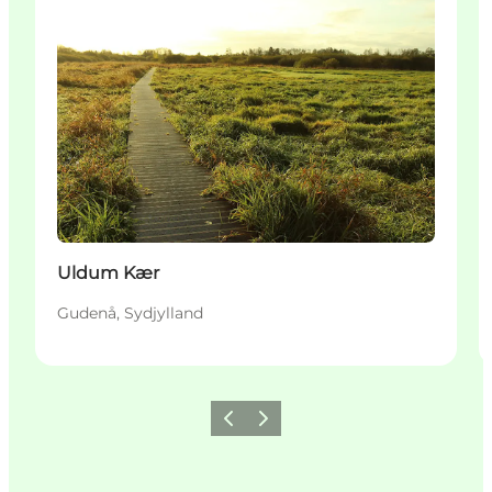
Uldum Kær
Gudenå, Sydjylland
Forrige
Næste