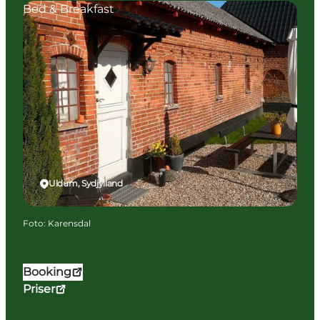
Bed & Breakfast
Uldum, Sydjylland
Foto
:
Karensdal
Booking
Priser