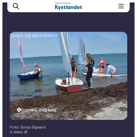
Sport og aktiviteter
Det sker
Byer
Oplevelser
Overnatning
Køb billet
Endelave, Østjylland
Foto
:
Sonja Elgaard
©
Aktiv Ø