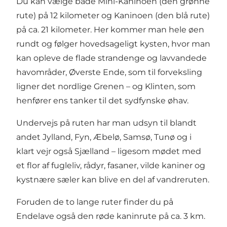
Du kan vælge både Mini-Kaninoen (den grønne
rute) på 12 kilometer og Kaninoen (den blå rute)
på ca. 21 kilometer. Her kommer man hele øen
rundt og følger hovedsageligt kysten, hvor man
kan opleve de flade strandenge og lavvandede
havområder, Øverste Ende, som til forveksling
ligner det nordlige Grenen – og Klinten, som
henfører ens tanker til det sydfynske øhav.
Undervejs på ruten har man udsyn til blandt
andet Jylland, Fyn, Æbelø, Samsø, Tunø og i
klart vejr også Sjælland – ligesom mødet med
et flor af fugleliv, rådyr, fasaner, vilde kaniner og
kystnære sæler kan blive en del af vandreruten.
Foruden de to lange ruter finder du på
Endelave også den røde kaninrute på ca. 3 km.