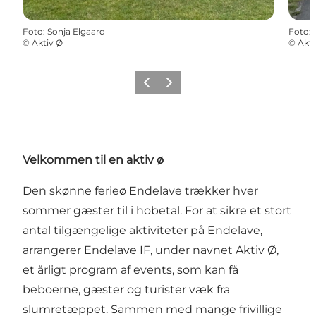
Foto
:
Sonja Elgaard
Foto
:
©
Aktiv Ø
©
Akti
Forrige
Næste
Velkommen til en aktiv ø
Den skønne ferieø Endelave trækker hver
sommer gæster til i hobetal. For at sikre et stort
antal tilgængelige aktiviteter på Endelave,
arrangerer Endelave IF, under navnet Aktiv Ø,
et årligt program af events, som kan få
beboerne, gæster og turister væk fra
slumretæppet. Sammen med mange frivillige