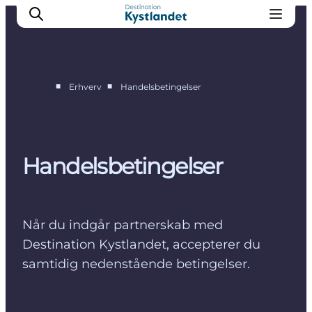
■
■
Erhverv
Handelsbetingelser
Vision og strategi
Projekter og udvikling
Nyheder
Handelsbetingelser
For partnere
Bliv partner
Kontakt
Når du indgår partnerskab med
Destination Kystlandet, accepterer du
samtidig nedenstående betingelser.