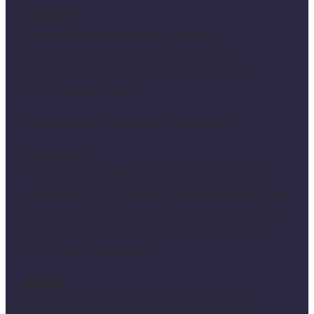
Opsigelse
Opsigelse af partnerskab kan ske til
info@kystlandet.com
senest 1. oktober i
indeværende år. Det vil sige 3 måneder før
automatisk fornyelse.
Partnerskabet betales én gang årligt.
Nyhedsbrev
Med dit partnerskab giver du automatisk dit
samtykke til, at vi sender dig nyhedsbreve med
seneste nyt fra Destination Kystlandet, området
og turistbranchen. Ønsker du ikke dette, skal
du blot give os besked.
Billeder
Du giver også samtykke til, at Destination