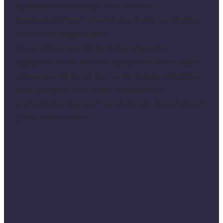
Kystlandet må bruge dine billeder i
markedsføringen af området. Dette samtykke
kan altid tilbagekaldes.
Du er selv ansvarlig for oplysningernes
rigtighed, samt at de er opdateret. Du er også
selv ansvarlig for, at du har de rigtige tilladelser
til at benytte de billeder, beskrivelser,
anmeldelser mv., som er anvendt i beskrivelsen
af din virksomhed.
Share your holiday with us