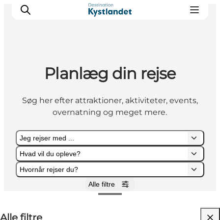
Planlæg din rejse
Det sker
Byer
Søg her efter attraktioner, aktiviteter, events,
Oplevelser
overnatning og meget mere.
Overnatning
Køb billet
Jeg rejser med ...
Hvad vil du opleve?
Hvornår rejser du?
Alle filtre
Jeg rejser med ...
Hvad vil du opleve?
Hvornår rejser du?
Alle filtre