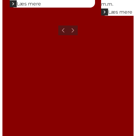
Læs mere
m.m.
Læs mere
Forrige
Næste
Share your holiday with us