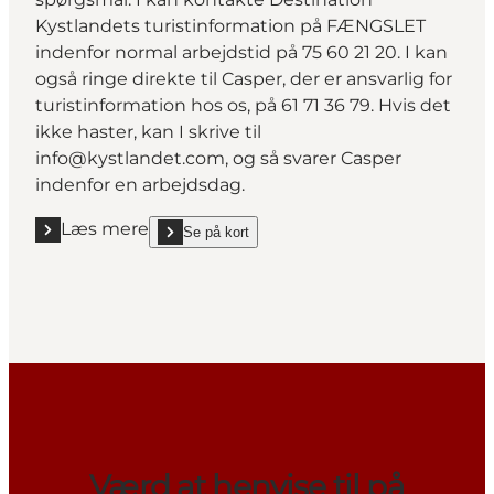
Kystlandets turistinformation på FÆNGSLET
indenfor normal arbejdstid på 75 60 21 20. I kan
også ringe direkte til
Casper
, der er ansvarlig for
turistinformation hos os, på 61 71 36 79. Hvis det
ikke haster, kan I skrive til
info@kystlandet.com, og så svarer Casper
indenfor en arbejdsdag.
Læs mere
Se på kort
Læs mere "Kontakt Kystlandet med spørgsmål"
show Kontakt Kystlandet med spørgsmål on_map
Værd at henvise til på