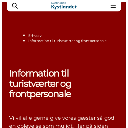
■
Erhverv
■
Information til turistværter og frontpersonale
Vision og strategi
Projekter og udvikling
Nyheder
Information til
For partnere
Bliv partner
turistværter og
Kontakt
frontpersonale
Vi vil alle gerne give vores gæster så god
en oplevelse som muligt. Her på siden