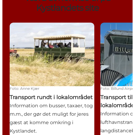
Kystlandets site
Transport rundt i lokalområdet
Transport til o
Foto
:
Anne Kjær
Foto
:
Billund Airpo
Transport rundt i lokalområdet
Transport til 
lokalområde
Information om busser, taxaer, tog
Information o
m.m., der gør det muligt for jeres
lufthavnstrans
gæst at komme omkring i
langdistanceb
Kystlandet.