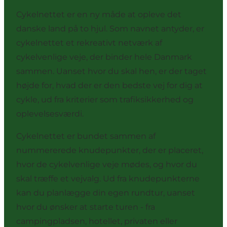
Cykelnettet er en ny måde at opleve det
danske land på to hjul. Som navnet antyder, er
cykelnettet et rekreativt netværk af
cykelvenlige veje, der binder hele Danmark
sammen. Uanset hvor du skal hen, er der taget
højde for, hvad der er den bedste vej for dig at
cykle, ud fra kriterier som trafiksikkerhed og
oplevelsesværdi.
Cykelnettet er bundet sammen af
nummererede knudepunkter, der er placeret,
hvor de cykelvenlige veje mødes, og hvor du
skal træffe et vejvalg. Ud fra knudepunkterne
kan du planlægge din egen rundtur, uanset
hvor du ønsker at starte turen - fra
campingpladsen, hotellet, privaten eller