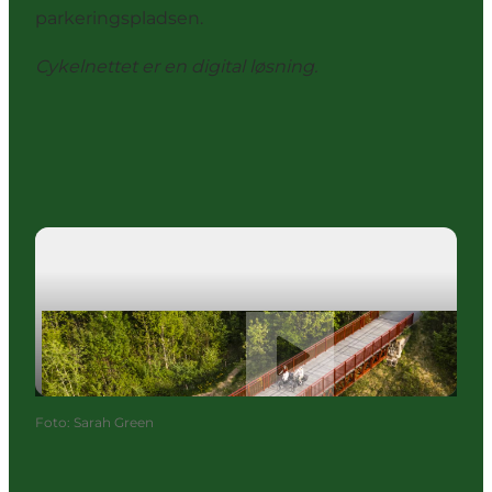
parkeringspladsen.
Cykelnettet er en digital løsning.
Afspil video
Video om cykelnettet
Foto
:
Sarah Green