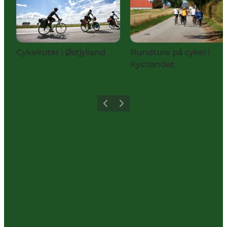
Cykelruter i Østjylland
Rundture på cykel i
Kystlandet
Forrige
Næste
Share your holiday with us