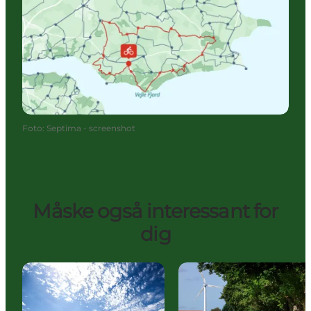
Foto
:
Septima - screenshot
Måske også interessant for
dig