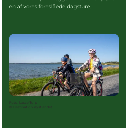
en af vores foreslåede dagsture.
Foto
:
Lasse Torp
©
Destination Kystlandet