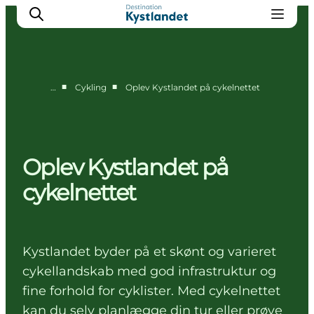
■
■
…
Cykling
Oplev Kystlandet på cykelnettet
Det sker
Byer
Oplevelser
Oplev Kystlandet på
Overnatning
cykelnettet
Køb billet
Kystlandet byder på et skønt og varieret
cykellandskab med god infrastruktur og
fine forhold for cyklister. Med cykelnettet
kan du selv planlægge din tur eller prøve