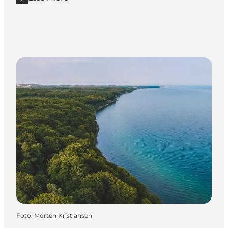
Læs mere "Odderkysten rundt - 33 km"
Foto
:
Morten Kristiansen