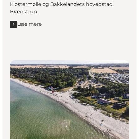
Klostermølle og Bakkelandets hovedstad,
Brædstrup.
Læs mere
Læs mere "Bakkelandsruten - 39 km"