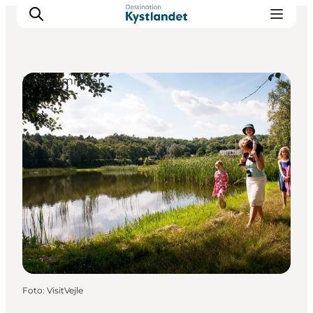
Naturområder
Det sker
Byer
Oplevelser
Overnatning
Køb billet
Foto
:
VisitVejle