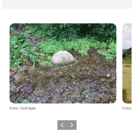
Foto
:
VisitVejle
Foto
:
Forrige
Næste