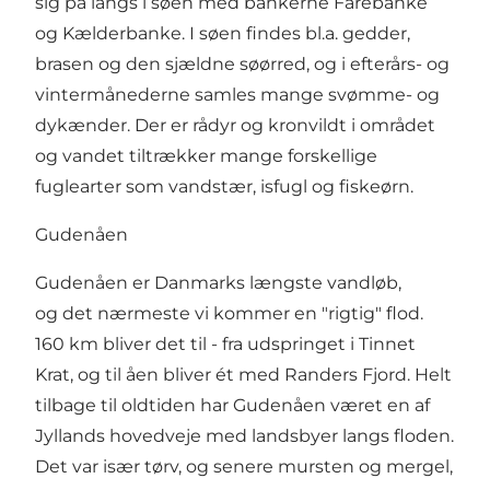
sig på langs i søen med bankerne Fårebanke
og Kælderbanke. I søen findes bl.a. gedder,
brasen og den sjældne søørred, og i efterårs- og
vintermånederne samles mange svømme- og
dykænder. Der er rådyr og kronvildt i området
og vandet tiltrækker mange forskellige
fuglearter som vandstær, isfugl og fiskeørn.
Gudenåen
Gudenåen er Danmarks længste vandløb,
og det nærmeste vi kommer en "rigtig" flod.
160 km bliver det til - fra udspringet i Tinnet
Krat, og til åen bliver ét med Randers Fjord. Helt
tilbage til oldtiden har Gudenåen været en af
Jyllands hovedveje med landsbyer langs floden.
Det var især tørv, og senere mursten og mergel,