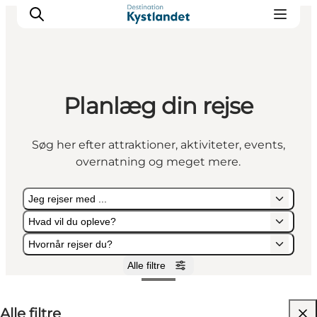
Planlæg din rejse
Det sker
Byer
Søg her efter attraktioner, aktiviteter, events,
Oplevelser
overnatning og meget mere.
Overnatning
Køb billet
Jeg rejser med ...
Hvad vil du opleve?
Hvornår rejser du?
Alle filtre
Jeg rejser med ...
Hvad vil du opleve?
Hvornår rejser du?
Alle filtre