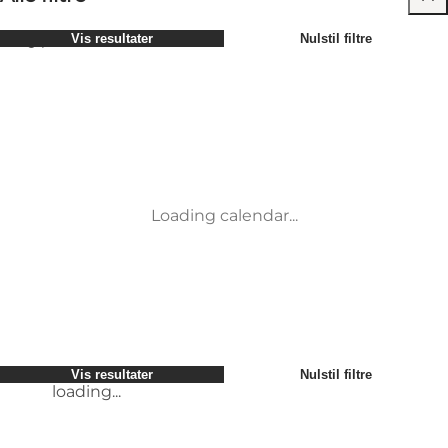
Vælg periode
Vis resultater
Nulstil filtre
Børn
Attraktioner
Venner
Overnatning
Mest populære
Sortér efter
:
Min virksomhed
Aktiviteter
Min partner
Begivenheder
loading...
Mig selv
Mad og drikke
Vis resultater
Nulstil filtre
Transport
Møder og konferencer
Vis resultater
Nulstil filtre
loading...
Loading calendar...
loading...
Vis resultater
Nulstil filtre
loading...