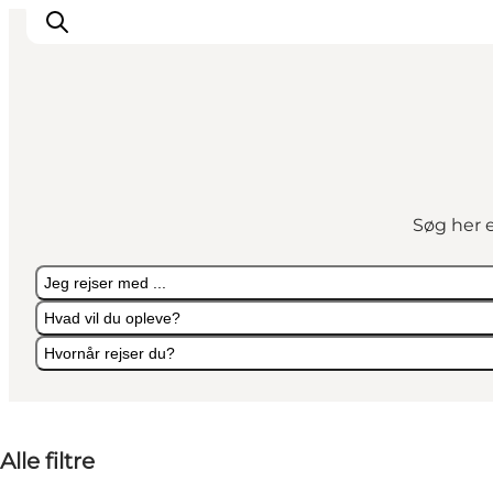
Det sker
Byer
Søg her e
Oplevelser
Overnatning
Jeg rejser med ...
Køb billet
Hvad vil du opleve?
Hvornår rejser du?
Jeg rejser med ...
Hvad vil du opleve?
Hvornår rejser du?
Alle filtre