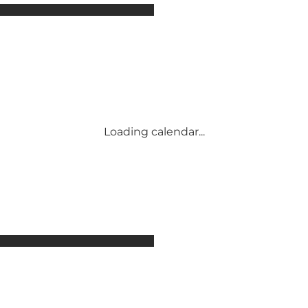
Attraktioner
Overnatning
Aktiviteter
Begivenheder
Mad og drikke
Transport
Møder og konferencer
Loading calendar...