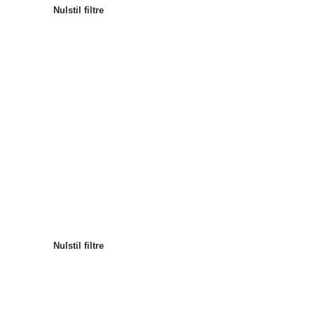
Nulstil filtre
Mest populære
Sortér efter
:
Nulstil filtre
Nulstil filtre
Nulstil filtre