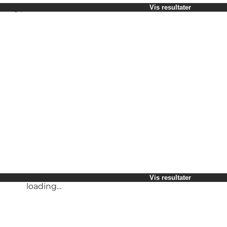
Vælg periode
Vis resultater
Børn
Venner
Min virksomhed
Min partner
loading...
Mig selv
Vis resultater
Vis resultater
loading...
loading...
Vis resultater
loading...