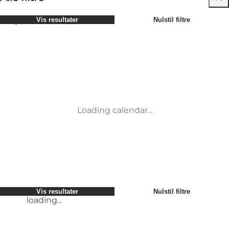
Vælg periode
Vis resultater
Nulstil filtre
Børn
Attraktioner
Venner
Overnatning
Mest populære
Sortér efter
:
Min virksomhed
Aktiviteter
Min partner
Begivenheder
loading...
Mig selv
Mad og drikke
Vis resultater
Nulstil filtre
Transport
Møder og konferencer
Vis resultater
Nulstil filtre
loading...
Loading calendar...
loading...
Vis resultater
Nulstil filtre
loading...