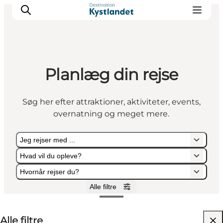
Planlæg din rejse
Det sker
Byer
Søg her efter attraktioner, aktiviteter, events,
Oplevelser
overnatning og meget mere.
Overnatning
Køb billet
Jeg rejser med ...
Hvad vil du opleve?
Hvornår rejser du?
Alle filtre
Jeg rejser med ...
Hvad vil du opleve?
Hvornår rejser du?
Alle filtre