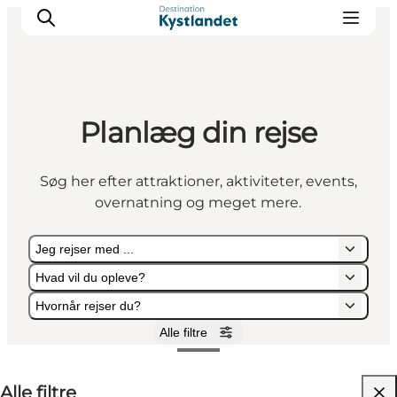
Planlæg din rejse
Det sker
Byer
Søg her efter attraktioner, aktiviteter, events,
Oplevelser
overnatning og meget mere.
Overnatning
Køb billet
Jeg rejser med ...
Hvad vil du opleve?
Hvornår rejser du?
Alle filtre
Jeg rejser med ...
Hvad vil du opleve?
Hvornår rejser du?
Alle filtre