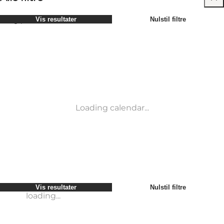
Vælg periode
Vis resultater
Nulstil filtre
Børn
Attraktioner
Venner
Overnatning
Mest populære
Sortér efter
:
Min virksomhed
Aktiviteter
Min partner
Begivenheder
loading...
Mig selv
Mad og drikke
Vis resultater
Nulstil filtre
Transport
Møder og konferencer
Vis resultater
Nulstil filtre
loading...
Loading calendar...
loading...
Vis resultater
Nulstil filtre
loading...