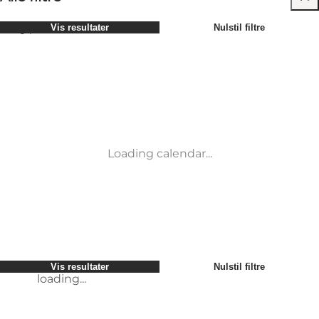
Vælg periode
Vis resultater
Nulstil filtre
Børn
Attraktioner
Venner
Overnatning
Mest populære
Sortér efter
:
Min virksomhed
Aktiviteter
Min partner
Begivenheder
loading...
Mig selv
Mad og drikke
Vis resultater
Nulstil filtre
Transport
Møder og konferencer
Vis resultater
Nulstil filtre
loading...
Loading calendar...
loading...
Vis resultater
Nulstil filtre
loading...