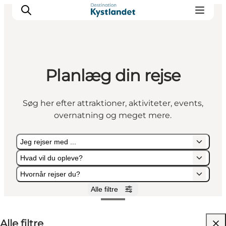
Planlæg din rejse
Det sker
Byer
Søg her efter attraktioner, aktiviteter, events,
Oplevelser
overnatning og meget mere.
Overnatning
Køb billet
Jeg rejser med ...
Hvad vil du opleve?
Hvornår rejser du?
Alle filtre
Jeg rejser med ...
Hvad vil du opleve?
Hvornår rejser du?
Alle filtre